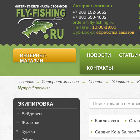
Интернет-магазин:
+7 909 152-5652
+7 800 550-4802
orders@fly-fishing.ru
Пн-Пятн:
10:00-19:00
Суб-Воскр:
обработка заказов
НОВОСТИ
СТАТЬИ
ИНТЕРНЕТ-
МАГАЗИН
КОНТАКТЫ
Главная
→
Интернет-магазин
→
Снасть
→
Удилища
→
K
Nymph Specialist
ЭКИПИРОВКА
Вейдерсы
Как заказать
Опла
Жилетки
Куртки
Сервис Kola Salmon