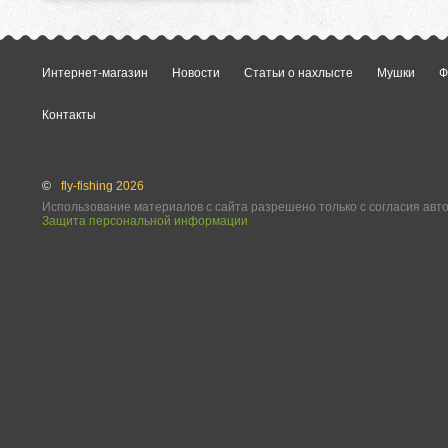
Интернет-магазин
Новости
Статьи о нахлысте
Мушки
Ф
Контакты
©
fly-fishing 2026
Использование материалов с сайта разрешено только с согласия авт
Защита персональной информации