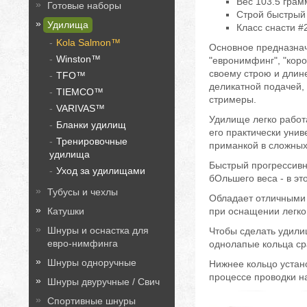
Вес 103.5 грам
Готовые наборы
Строй быстрый
Удилища
Класс снасти #2
Kola Salmon™
Основное предназнач
Winston™
"евронимфинг", "кор
своему строю и длин
TFO™
деликатной подачей,
TIEMCO™
стримеры.
VARIVAS™
Удилище легко работа
Бланки удилищ
его практически уни
Тренировочные
приманкой в сложных 
удилища
Быстрый прогрессивн
Уход за удилищами
бОльшего веса - в эт
Тубусы и чехлы
Обладает отличными 
при оснащении легко 
Катушки
Шнуры и оснастка для
Чтобы сделать удили
евро-нимфинга
однолапые кольца ср
Шнуры одноручные
Нижнее кольцо устано
процессе проводки на
Шнуры двуручные / Свич
Спортивные шнуры