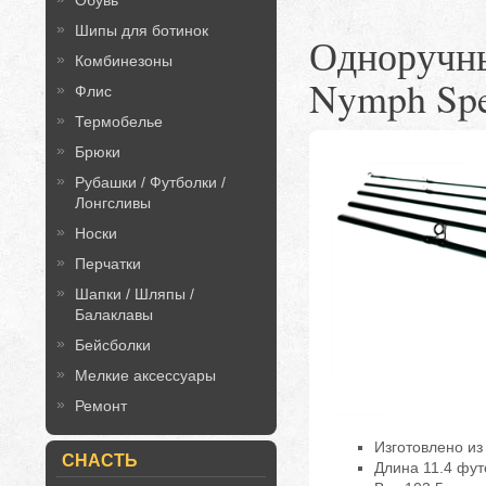
Обувь
Шипы для ботинок
Одноручны
Комбинезоны
Nymph Spec
Флис
Термобелье
Брюки
Рубашки / Футболки /
Лонгсливы
Носки
Перчатки
Шапки / Шляпы /
Балаклавы
Бейсболки
Мелкие аксессуары
Ремонт
Изготовлено из
СНАСТЬ
Длина 11.4 футо