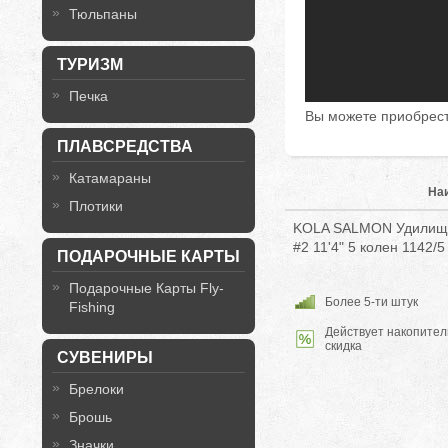
Тюльпаны
ТУРИЗМ
Печка
Вы можете приобрест
ПЛАВСРЕДСТВА
Катамараны
На
Плотики
KOLA SALMON Удилище 
#2 11'4" 5 колен 1142/5 
ПОДАРОЧНЫЕ КАРТЫ
Подарочные Карты Fly-
Более 5-ти штук
Fishing
Действует накопител
скидка
СУВЕНИРЫ
Брелоки
Брошь
Значки