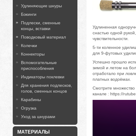
Удлиняющие шнуры
Бэкинги
Подлески, сменные
Удлиненная одноручн
концы, вставки
снастью одной рукой
Поводковый материал
чувствительности.
Колечки
5-ти коленное удилищ
для 9-футовых удилищ
Коннекторы
Успешно прошло испы
Вспомогательные
зимой и летом на бол
приспособления
отработало при ловл
Индикаторы поклевки
платных водоёмах.
Для хранения подлесков,
Смотрите множество 
голов, сменных концов
канале : https://rutub
Карабины
Огрузка
Уход за шнурами
МАТЕРИАЛЫ