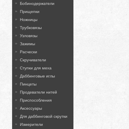
Бобинодержатели
Прищепки
Ножницы
Трубковязы
Узловязы
Зажимы
Расчески
Скручиватели
Ступки для меха
Даббинговые иглы
Пинцеты
Продеватели нитей
Приспособления
Аксессуары
Для даббинговой скрутки
Измерители