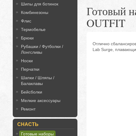
Шипы для ботинок
Готовый н
Комбинезоны
OUTFIT
Флис
Термобелье
Брюки
Отлично сбалансиров
Рубашки / Футболки /
Lab Surge, плавающий
Лонгсливы
Носки
Перчатки
Шапки / Шляпы /
Балаклавы
Бейсболки
Мелкие аксессуары
Ремонт
СНАСТЬ
Готовые наборы