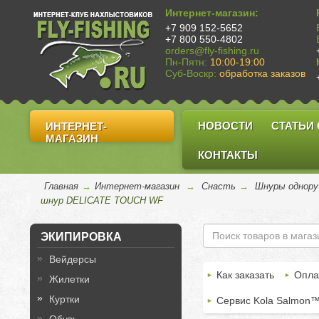
Интернет-магазин:
+7 909 152-5652
+7 800 550-4802
orders@fly-fishing.ru
Пн-Пятн:
10:00-19:00
Суб-Воскр:
обработка заказов
НОВОСТИ
СТАТЬИ
ИНТЕРНЕТ-
МАГАЗИН
КОНТАКТЫ
Главная
→
Интернет-магазин
→
Снасть
→
Шнуры однору
шнур DELICATE TOUCH WF
ЭКИПИРОВКА
Вейдерсы
Как заказать
Опла
Жилетки
Куртки
Сервис Kola Salmon