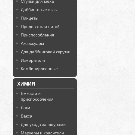
Ступки для меха
Даббинговые иглы
Пинцеты
Продеватели нитей
Приспособления
Аксессуары
Для даббинговой скрутки
Измерители
Комбинированные
ХИМИЯ
Емкости и
приспособления
Лаки
Вакса
Для ухода за шнурами
Маркеры и красители