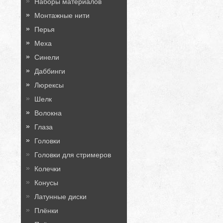
Наборы материалов
Монтажные нити
Перья
Меха
Синели
Даббинги
Люрексы
Шелк
Волокна
Глаза
Головки
Головки для стримеров
Колечки
Конусы
Латунные диски
Плёнки