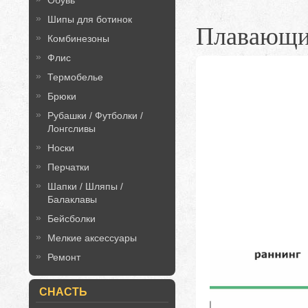
Обувь
Шипы для ботинок
Плавающ
Комбинезоны
Флис
Термобелье
Брюки
Рубашки / Футболки /
Лонгсливы
Носки
Перчатки
Шапки / Шляпы /
Балаклавы
Бейсболки
Мелкие аксессуары
Ремонт
СНАСТЬ