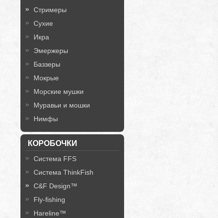
Стримеры
Сухие
Икра
Эмержеры
Баззеры
Мокрые
Морские мушки
Муравьи и мошки
Нимфы
КОРОБОЧКИ
Система FFS
Система ThinkFish
C&F Design™
Fly-fishing
Hareline™