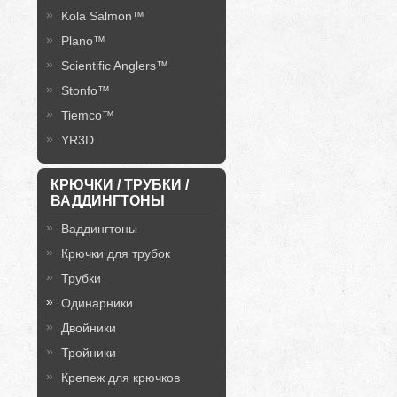
Kola Salmon™
Plano™
Scientific Anglers™
Stonfo™
Tiemco™
YR3D
КРЮЧКИ / ТРУБКИ /
ВАДДИНГТОНЫ
Ваддингтоны
Крючки для трубок
Трубки
Одинарники
Двойники
Тройники
Крепеж для крючков