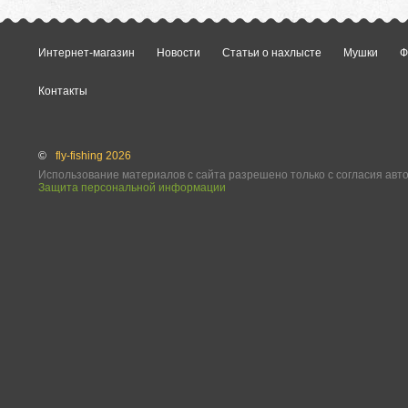
Интернет-магазин
Новости
Статьи о нахлысте
Мушки
Ф
Контакты
©
fly-fishing 2026
Использование материалов с сайта разрешено только с согласия авт
Защита персональной информации