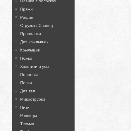
Плёнки в полосках
Пряжи
Рафия
Огрузка / Свинец
Проволоки
Для крылышек
Крылышки
Ножки
Хвостики и усы
Попперы
Пенки
Для тел
Микротрубки
Нити
Ровницы
Тесьма