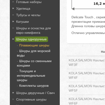
Готовые наборы
Удилища
Тубусы и чехлы
Delicate Touch , се
презентации приманк
Катушки
Длинна головы шнура
Шнуры и оснастка для
евро-нимфинга
Отлично управляемый
Шнуры одноручные
Плавающие шнуры
Шнуры для морской
На
воды
KOLA SALMON Нахлысто
Шнуры со сменными
WF3F
концами
Тонущие и
KOLA SALMON Нахлысто
интермедиальные
WF4F
шнуры
Комплекты шнуров
KOLA SALMON Нахлысто
WF5F
Шнуры двуручные / Свич
KOLA SALMON Нахлысто
Спортивные шнуры
WF6F