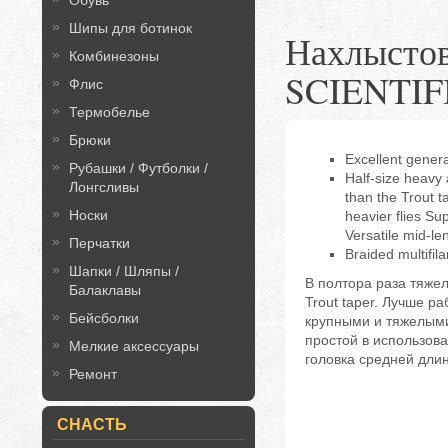
Обувь
Шипы для ботинок
Нахлыстов
Комбинезоны
SCIENTI
Флис
Термобелье
Брюки
Excellent genera
Рубашки / Футболки /
Half-size heavy
Лонгсливы
than the Trout ta
Носки
heavier flies Su
Versatile mid-le
Перчатки
Braided multifil
Шапки / Шляпы /
В полтора раза тяже
Балаклавы
Trout taper. Лучше ра
Бейсболки
крупными и тяжелыми
простой в использов
Мелкие аксессуары
головка средней дли
Ремонт
СНАСТЬ