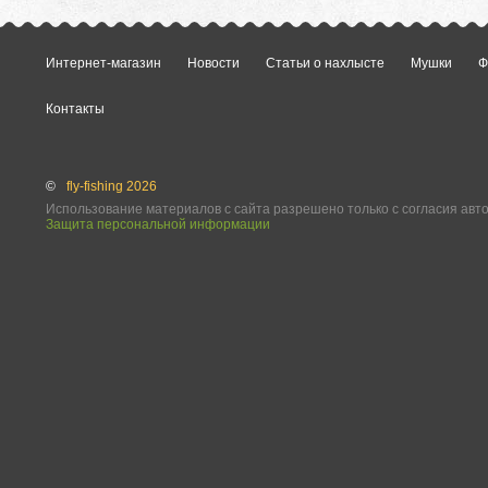
Интернет-магазин
Новости
Статьи о нахлысте
Мушки
Ф
Контакты
©
fly-fishing 2026
Использование материалов с сайта разрешено только с согласия авт
Защита персональной информации