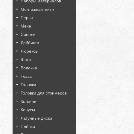
Наборы материалов
Монтажные нити
Перья
Меха
Синели
Даббинги
Люрексы
Шелк
Волокна
Глаза
Головки
Головки для стримеров
Колечки
Конусы
Латунные диски
Плёнки