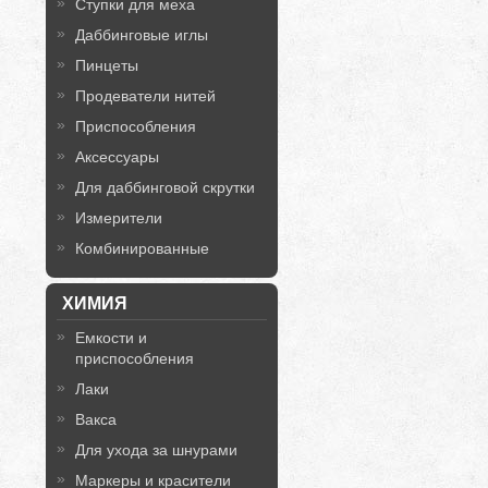
Ступки для меха
Даббинговые иглы
Пинцеты
Продеватели нитей
Приспособления
Аксессуары
Для даббинговой скрутки
Измерители
Комбинированные
ХИМИЯ
Емкости и
приспособления
Лаки
Вакса
Для ухода за шнурами
Маркеры и красители