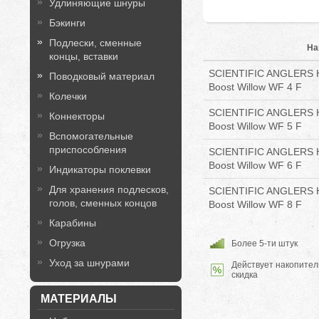
Удлиняющие шнуры
Бэкинги
Подлески, сменные
На
концы, вставки
SCIENTIFIC ANGLERS 
Поводковый материал
Boost Willow WF 4 F
Колечки
SCIENTIFIC ANGLERS 
Коннекторы
Boost Willow WF 5 F
Вспомогательные
приспособления
SCIENTIFIC ANGLERS 
Boost Willow WF 6 F
Индикаторы поклевки
Для хранения подлесков,
SCIENTIFIC ANGLERS 
голов, сменных концов
Boost Willow WF 8 F
Карабины
Огрузка
Более 5-ти штук
Уход за шнурами
Действует накопител
скидка
МАТЕРИАЛЫ