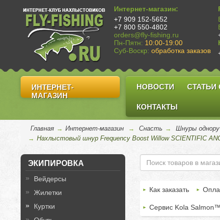
Интернет-магазин:
+7 909 152-5652
+7 800 550-4802
orders@fly-fishing.ru
Пн-Пятн:
10:00-19:00
Суб-Воскр:
обработка заказов
НОВОСТИ
СТАТЬИ
ИНТЕРНЕТ-
МАГАЗИН
КОНТАКТЫ
Главная
→
Интернет-магазин
→
Снасть
→
Шнуры однору
→
Нахлыстовый шнур Frequency Boost Willow SCIENTIFIC 
ЭКИПИРОВКА
Вейдерсы
Как заказать
Опла
Жилетки
Куртки
Сервис Kola Salmon