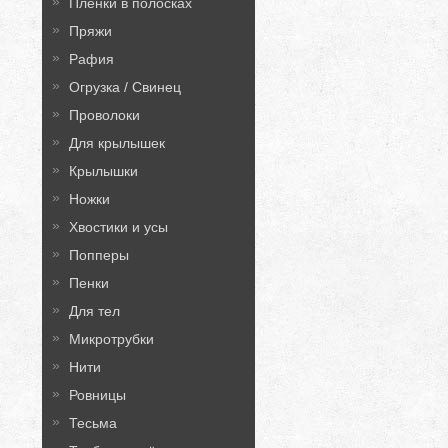
Плёнки в полосках
Пряжи
Рафия
Огрузка / Свинец
Проволоки
Для крылышек
Крылышки
Ножки
Хвостики и усы
Попперы
Пенки
Для тел
Микротрубки
Нити
Ровницы
Тесьма