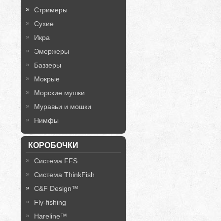
Стримеры
Сухие
Икра
Эмержеры
Баззеры
Мокрые
Морские мушки
Муравьи и мошки
Нимфы
КОРОБОЧКИ
Система FFS
Система ThinkFish
C&F Design™
Fly-fishing
Hareline™