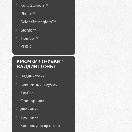
Kola Salmon™
Plano™
Scientific Anglers™
Stonfo™
Tiemco™
YR3D
КРЮЧКИ / ТРУБКИ /
ВАДДИНГТОНЫ
Ваддингтоны
Крючки для трубок
Трубки
Одинарники
Двойники
Тройники
Крепеж для крючков