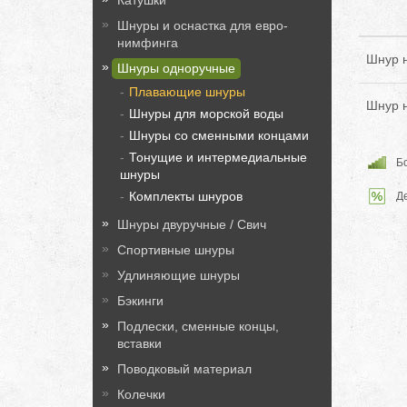
Катушки
Шнуры и оснастка для евро-
нимфинга
Шнур н
Шнуры одноручные
Плавающие шнуры
Шнур н
Шнуры для морской воды
Шнуры со сменными концами
Тонущие и интермедиальные
Бо
шнуры
Комплекты шнуров
Д
Шнуры двуручные / Свич
Спортивные шнуры
Удлиняющие шнуры
Бэкинги
Подлески, сменные концы,
вставки
Поводковый материал
Колечки