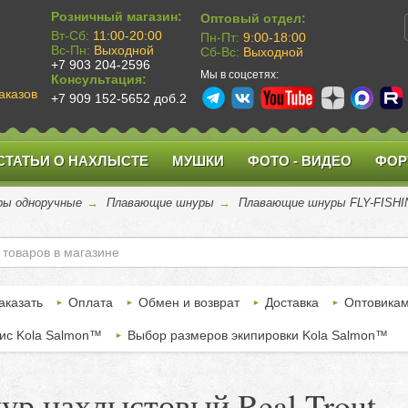
Розничный магазин:
Оптовый отдел:
Вт-Сб:
11:00-20:00
Пн-Пт:
9:00-18:00
Вс-Пн:
Выходной
Сб-Вс:
Выходной
+7 903 204-2596
Мы в соцсетях:
Консультация:
аказов
+7 909 152-5652 доб.2
СТАТЬИ О НАХЛЫСТЕ
МУШКИ
ФОТО - ВИДЕО
ФОР
ы одноручные
→
Плавающие шнуры
→
Плавающие шнуры FLY-FISH
аказать
Оплата
Обмен и возврат
Доставка
Оптовика
ис Kola Salmon™
Выбор размеров экипировки Kola Salmon™
р нахлыстовый Real Trout