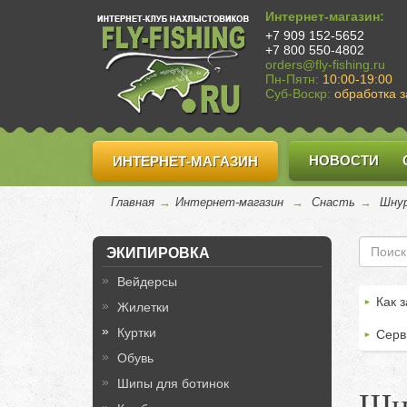
Интернет-магазин:
+7 909 152-5652
+7 800 550-4802
orders@fly-fishing.ru
Пн-Пятн:
10:00-19:00
Суб-Воскр:
обработка з
НОВОСТИ
ИНТЕРНЕТ-МАГАЗИН
Главная
→
Интернет-магазин
→
Снасть
→
Шнур
ЭКИПИРОВКА
Вейдерсы
Как з
Жилетки
Куртки
Серв
Обувь
Шипы для ботинок
Шну