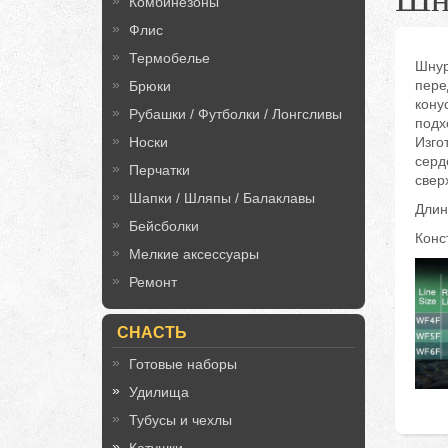
Комбинезоны
Флис
Термобелье
Шнур
пере
Брюки
кону
Рубашки / Футболки / Лонгсливы
подх
Носки
Изго
серд
Перчатки
свер
Шапки / Шляпы / Балаклавы
Длин
Бейсболки
Конс
Мелкие аксессуары
Ремонт
СНАСТЬ
Готовые наборы
Удилища
Тубусы и чехлы