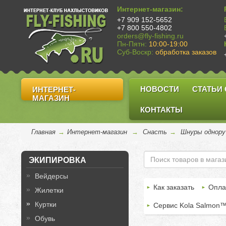
Интернет-магазин:
+7 909 152-5652
+7 800 550-4802
orders@fly-fishing.ru
Пн-Пятн:
10:00-19:00
Суб-Воскр:
обработка заказов
НОВОСТИ
СТАТЬИ
ИНТЕРНЕТ-
МАГАЗИН
КОНТАКТЫ
Главная
→
Интернет-магазин
→
Снасть
→
Шнуры однору
ЭКИПИРОВКА
Вейдерсы
Как заказать
Опла
Жилетки
Куртки
Сервис Kola Salmon
Обувь