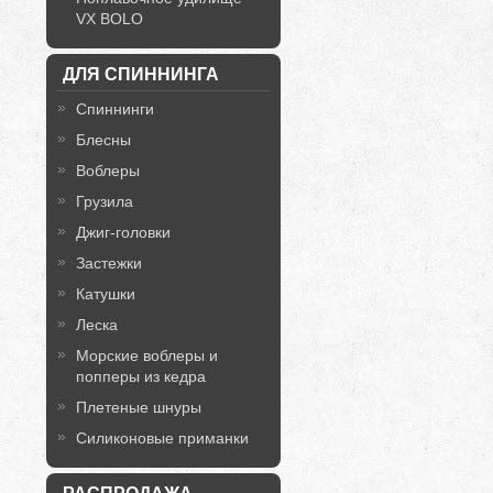
VX BOLO
ДЛЯ СПИННИНГА
Спиннинги
Блесны
Воблеры
Грузила
Джиг-головки
Застежки
Катушки
Леска
Морские воблеры и
попперы из кедра
Плетеные шнуры
Силиконовые приманки