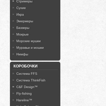
Стримеры
Сухие
Икра
Эмержеры
Баззеры
Мокрые
Морские мушки
Муравьи и мошки
Нимфы
КОРОБОЧКИ
Система FFS
Система ThinkFish
C&F Design™
Fly-fishing
Hareline™