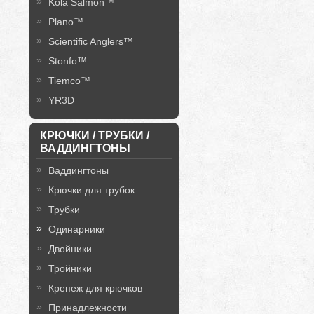
Kola Salmon™
Plano™
Scientific Anglers™
Stonfo™
Tiemco™
YR3D
КРЮЧКИ / ТРУБКИ /
ВАДДИНГТОНЫ
Ваддингтоны
Крючки для трубок
Трубки
Одинарники
Двойники
Тройники
Крепеж для крючков
Принадлежности