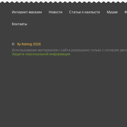
Интернет-магазин
Новости
Статьи о нахлысте
Мушки
Ф
Контакты
©
fly-fishing 2026
Использование материалов с сайта разрешено только с согласия авт
Защита персональной информации