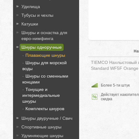
Удилища
Тубусы и чехлы
Катушки
Шнуры и оснастка для
евро-нимфинга
Шнуры одноручные
На
Плавающие шнуры
TIEMCO Нахлыстовый ш
Шнуры для морской
Standard WF5F Orange
воды
Шнуры со сменными
концами
Более 5-ти штук
Тонущие и
Действует накопител
интермедиальные
скидка
шнуры
Комплекты шнуров
Шнуры двуручные / Свич
Спортивные шнуры
Удлиняющие шнуры