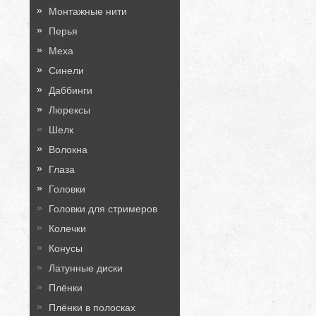
Монтажные нити
Перья
Меха
Синели
Даббинги
Люрексы
Шелк
Волокна
Глаза
Головки
Головки для стримеров
Колечки
Конусы
Латунные диски
Плёнки
Плёнки в полосках