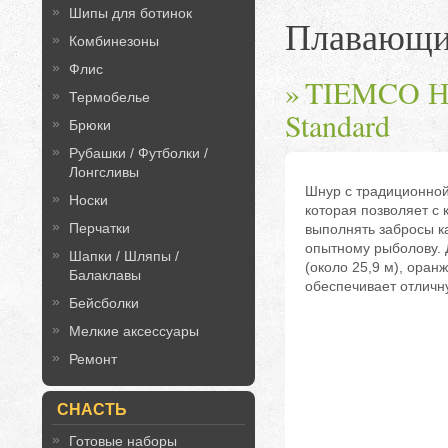
Шипы для ботинок
Плавающ
Комбинезоны
Флис
TIEMCO На
Термобелье
Standard
Брюки
Рубашки / Футболки /
Лонгсливы
Шнур с традиционной
Носки
которая позволяет с
Перчатки
выполнять забросы ка
опытному рыболову. 
Шапки / Шляпы /
(около 25,9 м), оран
Балаклавы
обеспечивает отличн
Бейсболки
Мелкие аксессуары
Ремонт
СНАСТЬ
Готовые наборы