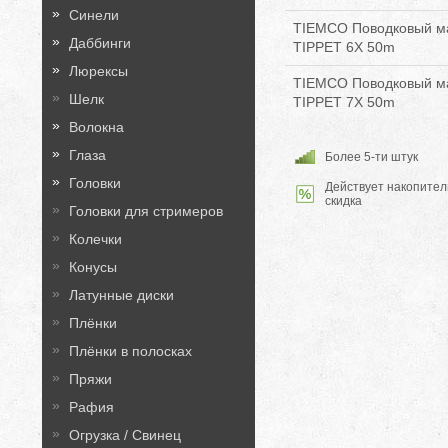
Синели
TIEMCO Поводковый 
Даббинги
TIPPET 6X 50m
Люрексы
TIEMCO Поводковый 
Шелк
TIPPET 7X 50m
Волокна
Глаза
Более 5-ти штук
Головки
Действует накопител
скидка
Головки для стримеров
Колечки
Конусы
Латунные диски
Плёнки
Плёнки в полосках
Пряжи
Рафия
Огрузка / Свинец