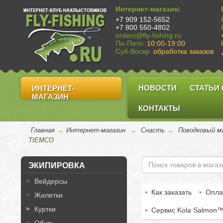
Интернет-магазин:
+7 909 152-5652
+7 800 550-4802
orders@fly-fishing.ru
Пн-Пятн:
10:00-19:00
Суб-Воскр:
обработка заказов
НОВОСТИ
СТАТЬИ
ИНТЕРНЕТ-
МАГАЗИН
КОНТАКТЫ
Главная
→
Интернет-магазин
→
Снасть
→
Поводковый м
TIEMCO
ЭКИПИРОВКА
Вейдерсы
Как заказать
Опла
Жилетки
Куртки
Сервис Kola Salmon