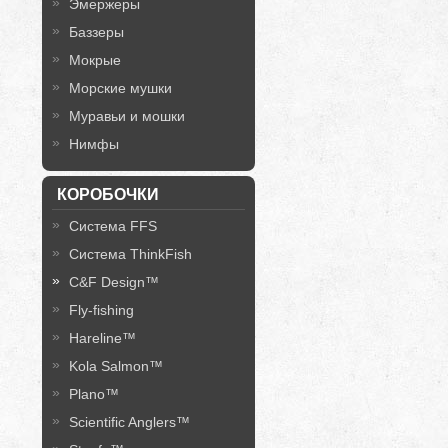
Эмержеры
Баззеры
Мокрые
Морские мушки
Муравьи и мошки
Нимфы
КОРОБОЧКИ
Система FFS
Система ThinkFish
C&F Design™
Fly-fishing
Hareline™
Kola Salmon™
Plano™
Scientific Anglers™