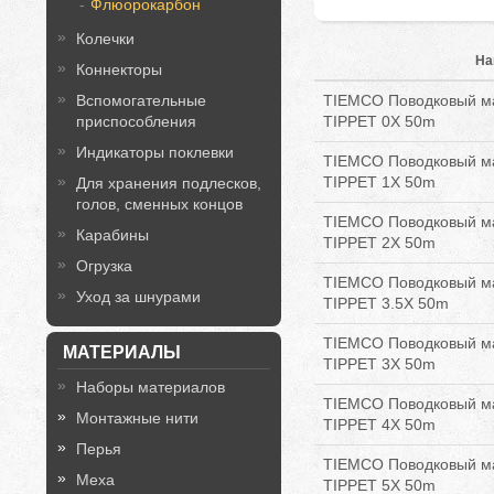
Флюорокарбон
Колечки
На
Коннекторы
Вспомогательные
TIEMCO Поводковый 
приспособления
TIPPET 0X 50m
Индикаторы поклевки
TIEMCO Поводковый 
TIPPET 1X 50m
Для хранения подлесков,
голов, сменных концов
TIEMCO Поводковый 
Карабины
TIPPET 2X 50m
Огрузка
TIEMCO Поводковый 
Уход за шнурами
TIPPET 3.5X 50m
TIEMCO Поводковый 
МАТЕРИАЛЫ
TIPPET 3X 50m
Наборы материалов
TIEMCO Поводковый 
Монтажные нити
TIPPET 4X 50m
Перья
TIEMCO Поводковый 
Меха
TIPPET 5X 50m