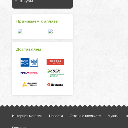
Шнуры
Принимаем к оплате
Доставляем
Интернет-магазин
Новости
Статьи о нахлысте
Мушки
Ф