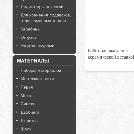
Индикаторы поклевки
Для хранения подлесков,
голов, сменных концов
Карабины
Огрузка
Уход за шнурами
Бобинодержатели с
керамической вставко
МАТЕРИАЛЫ
Наборы материалов
Монтажные нити
Перья
Меха
Синели
Даббинги
Люрексы
Шелк