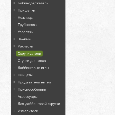
Бобинодержатели
Прищепки
Ножницы
Трубковязы
Узловязы
Зажимы
Расчески
Скручиватели
Ступки для меха
Даббинговые иглы
Пинцеты
Продеватели нитей
Приспособления
Аксессуары
Для даббинговой скрутки
Измерители