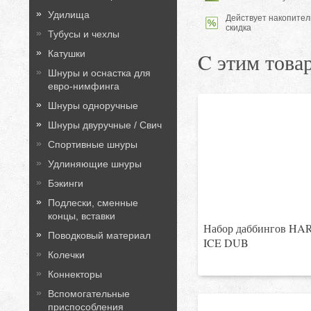
Удилища
Действует накопител
скидка
Тубусы и чехлы
C этим това
Катушки
Шнуры и оснастка для
евро-нимфинга
Шнуры одноручные
Шнуры двуручные / Свич
Спортивные шнуры
Удлиняющие шнуры
Бэкинги
Подлески, сменные
концы, вставки
Набор даббингов HAR
Поводковый материал
ICE DUB
Колечки
Коннекторы
Вспомогательные
приспособления