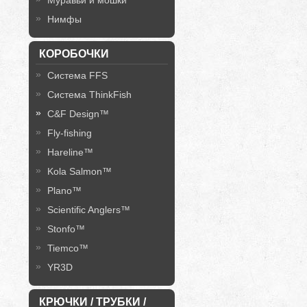
Муравьи и мошки
Нимфы
КОРОБОЧКИ
Система FFS
Система ThinkFish
C&F Design™
Fly-fishing
Hareline™
Kola Salmon™
Plano™
Scientific Anglers™
Stonfo™
Tiemco™
YR3D
КРЮЧКИ / ТРУБКИ /