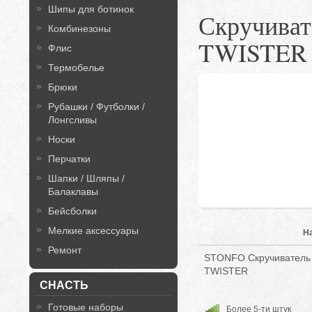
Шипы для ботинок
Скручиват
Комбинезоны
TWISTER
Флис
Термобелье
Брюки
Рубашки / Футболки /
Лонгсливы
Носки
Перчатки
Шапки / Шляпы /
Балаклавы
Бейсболки
Мелкие аксессуары
Н
Ремонт
STONFO Скручиватель 
TWISTER
СНАСТЬ
Готовые наборы
Более 5-ти штук