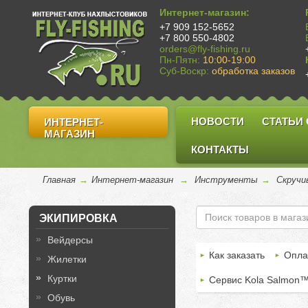
Интернет-магазин:
+7 909 152-5652
+7 800 550-4802
orders@fly-fishing.ru
Пн-Пятн:
10:00-19:00
Суб-Воскр:
обработка заказов
НОВОСТИ
СТАТЬИ
ИНТЕРНЕТ-
МАГАЗИН
КОНТАКТЫ
Главная
→
Интернет-магазин
→
Инструменты
→
Скручи
ЭКИПИРОВКА
Вейдерсы
Как заказать
Опла
Жилетки
Куртки
Сервис Kola Salmon
Обувь