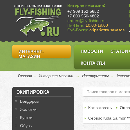
Интернет-магазин:
+7 909 152-5652
+7 800 550-4802
orders@fly-fishing.ru
Пн-Пятн:
10:00-19:00
Суб-Воскр:
обработка заказов
НОВОСТИ
СТАТЬИ
ИНТЕРНЕТ-
МАГАЗИН
КОНТАКТЫ
Главная
→
Интернет-магазин
→
Инструменты
→
Узловя
ЭКИПИРОВКА
Вейдерсы
Как заказать
Опла
Жилетки
Куртки
Сервис Kola Salmon
Обувь