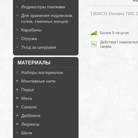
На
Индикаторы поклевки
TIEMCO Узловяз TMC 
Для хранения подлесков,
голов, сменных концов
Карабины
Более 5-ти штук
Огрузка
Действует накопител
скидка
Уход за шнурами
МАТЕРИАЛЫ
Наборы материалов
Монтажные нити
Перья
Меха
Синели
Даббинги
Люрексы
Шелк