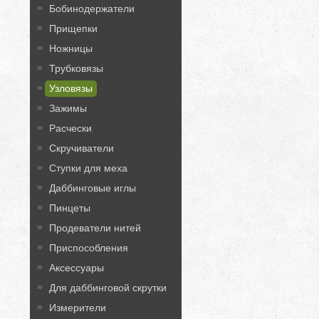
Бобинодержатели
Прищепки
Ножницы
Трубковязы
Узловязы
Зажимы
Расчески
Скручиватели
Ступки для меха
Даббинговые иглы
Пинцеты
Продеватели нитей
Приспособления
Аксессуары
Для даббинговой скрутки
Измерители