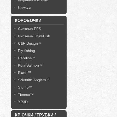
Муравьи и мошки
Нимфы
КОРОБОЧКИ
Система FFS
Система ThinkFish
C&F Design™
Fly-fishing
Hareline™
Kola Salmon™
Plano™
Scientific Anglers™
Stonfo™
Tiemco™
YR3D
КРЮЧКИ / ТРУБКИ /