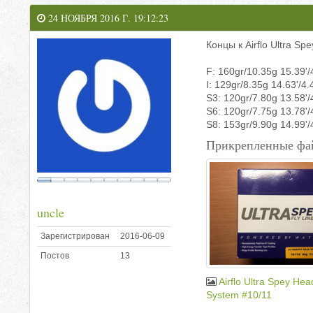
24 НОЯБРЯ 2016 Г. 19:12:23
Концы к Airflo Ultra Spe
F: 160gr/10.35g 15.39'
I: 129gr/8.35g 14.63'/4
S3: 120gr/7.80g 13.58'
S6: 120gr/7.75g 13.78'
S8: 153gr/9.90g 14.99'
Прикрепленные фа
uncle
Зарегистрирован
2016-06-09
Постов
13
Airflo Ultra Spey Hea
System #10/11