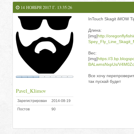
14 НОЯБРЯ 2017 Г. 13:35:26
InTouch Skagit iMOW Ti
Длина:
[img]
http://oregonflyfi
Spey_Fly_Line_Skagit
Вес:
[img]
https://3.bp.blogsp
BALwmsNxpUs/V4M0Zor
Все хочу перепроверит
так пускай будет
Pavel_Klimov
Зарегистрирован
2014-08-19
Постов
90