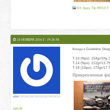
KS Spey Tip #9/10 F
24 НОЯБРЯ 2016 Г. 19:26:58
Концы к Guideline Skagi
T-10 (8ips): 154gr/10g 
T-14 (9ips): 212gr/13.7
T-18 (10ips): 273gr/17.
Прикрепленные фа
uncle