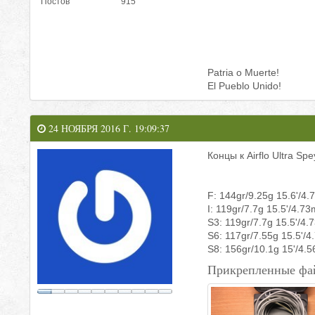
Постов
915
Patria o Muerte!
El Pueblo Unido!
24 НОЯБРЯ 2016 Г. 19:09:37
Концы к Airflo Ultra Spe
F: 144gr/9.25g 15.6'/4
I: 119gr/7.7g 15.5'/4.73
S3: 119gr/7.7g 15.5'/4.
S6: 117gr/7.55g 15.5'/
S8: 156gr/10.1g 15'/4.
Прикрепленные фа