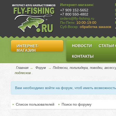
Интернет-магазин:
+7 909 152-5652
+7 800 550-4802
orders@fly-fishing.ru
Пн-Пятн:
10:00-19:00
Суб-Воскр:
обработка заказов
НОВОСТИ
СТАТЬИ
ИНТЕРНЕТ-
МАГАЗИН
КОНТАКТЫ
Главная
→
Форум
→
Подлески, полилидера, поводки, аксес
подлесков .
Вам необходимо войти на форум, чтоб иметь возможност
Список пользователей
Поиск по форуму