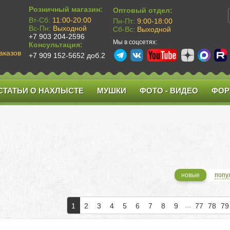
Розничный магазин:
Оптовый отдел:
Вт-Сб:
11:00-20:00
Пн-Пт:
9:00-18:00
Вс-Пн:
Выходной
Сб-Вс:
Выходной
+7 903 204-2596
Мы в соцсетях:
Консультация:
аказов
+7 909 152-5652 доб.2
СТАТЬИ О НАХЛЫСТЕ
МУШКИ
ФОТО - ВИДЕО
ФОР
новые
попу
...
1
2
3
4
5
6
7
8
9
77
78
79