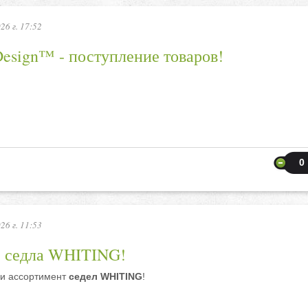
26 г. 17:52
esign™ - поступление товаров!
0
26 г. 11:53
 седла WHITING!
и ассортимент
седел WHITING
!