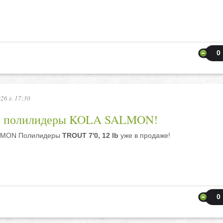
0
26 г. 17:30
е полилидеры KOLA SALMON!
LMON Полилидеры
TROUT 7'0, 12 lb
уже в продаже!
0