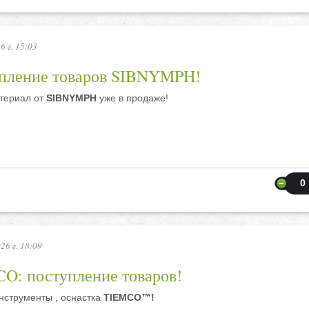
6 г. 15:03
пление товаров SIBNYMPH!
териал от
SIBNYMPH
уже в продаже!
0
26 г. 18:09
O: поступление товаров!
нструменты , оснастка
TIEMCO™!