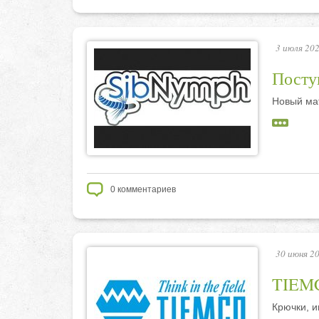
3 июля 202
Посту
Новый ма
0
комментариев
30 июня 20
TIEMC
Крючки, и