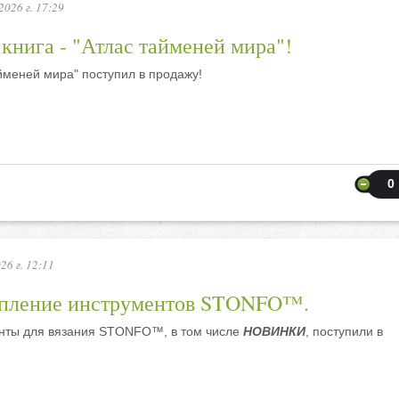
2026 г. 17:29
книга - "Атлас тайменей мира"!
йменей мира" поступил в продажу!
0
26 г. 12:11
пление инструментов STONFO™.
нты для вязания STONFO™, в том числе
НОВИНКИ
, поступили в