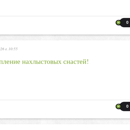
0
26 г. 10:55
пление нахлыстовых снастей!
0