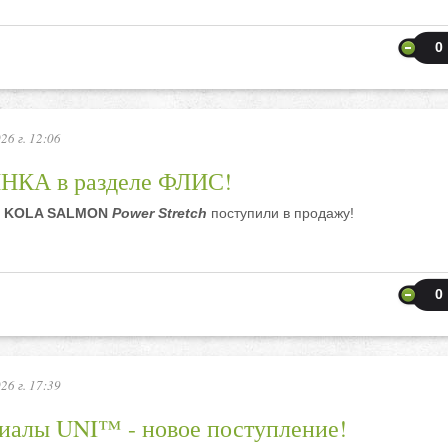
0
26 г. 12:06
КА в разделе ФЛИС!
и
KOLA SALMON
Power Stretch
поступили в продажу!
0
26 г. 17:39
иалы UNI™ - новое поступление!