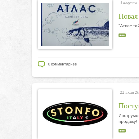
3 августа 
Новая 
"Атлас та
0
комментариев
22 июля 20
Посту
Инструме
продажу!