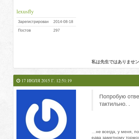
lexusfly
Зарегистрирован
2014-08-18
Постов
297
私は先生ではありませ
17 ИЮЛЯ 2015 Г. 12:51:19
Попробую ответ
тактильно. .
…не всегда, у меня, п
едва заметному тормож