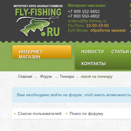
Интернет-магазин:
+7 909 152-5652
+7 800 550-4802
orders@fly-fishing.ru
Пн-Пятн:
10:00-19:00
Суб-Воскр:
обработка заказов
НОВОСТИ
СТАТЬИ
ИНТЕРНЕТ-
МАГАЗИН
КОНТАКТЫ
Главная
→
Форум
→
Тенкара
→
ловля на тенкару
Вам необходимо войти на форум, чтоб иметь возможност
Список пользователей
Поиск по форуму