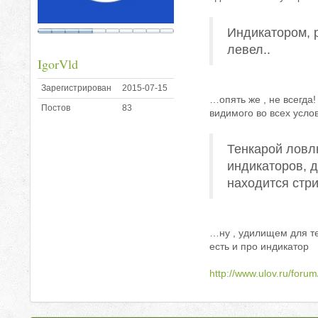
Индикатором, 
левел..
IgorVld
Зарегистрирован
2015-07-15
…опять же , не всегда
Постов
83
видимого во всех усло
Тенкарой ловл
индикаторов, д
находится стр
…ну , удилищем для т
есть и про индикатор
http://www.ulov.ru/for