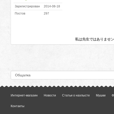
Зарегистрирован
2014-08-18
Постов
297
私は先生ではありませ
Интернет-магазин
Новости
Статьи о нахлысте
Мушки
Ф
Контакты