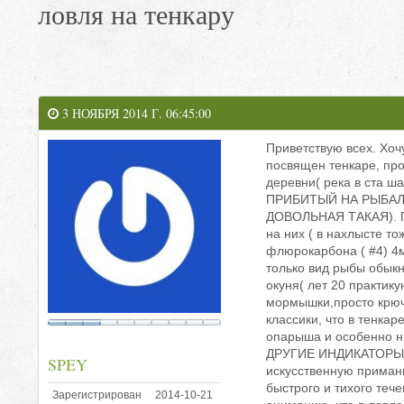
ловля на тенкару
3 НОЯБРЯ 2014 Г. 06:45:00
Приветствую всех. Хоч
посвящен тенкаре, прос
деревни( река в ста ш
ПРИБИТЫЙ НА РЫБАЛ
ДОВОЛЬНАЯ ТАКАЯ). Пр
на них ( в нахлысте то
флюрокарбона ( #4) 4м
только вид рыбы обыкн
окуня( лет 20 практик
мормышки,просто крюч
классики, что в тенка
опарыша и особенно 
ДРУГИЕ ИНДИКАТОРЫ ПО
SPEY
искусственную приманк
быстрого и тихого теч
Зарегистрирован
2014-10-21