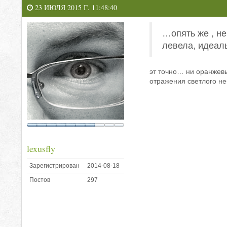
23 ИЮЛЯ 2015 Г. 11:48:40
…опять же , не
левела, идеаль
эт точно… ни оранжевы
отражения светлого не
lexusfly
Зарегистрирован
2014-08-18
Постов
297