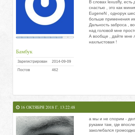
В словах lexusfly, ест
снастью , это как мин
EugeneN , однорук шест
больше применения им 
Дальность заброса , в
над головой мне прост
А вообще , дайте мне 
нахлыстовая !
Бамбук
Зарегистрирован
2014-09-09
Постов
462
16 ОКТЯБРЯ 2018 Г. 13:22:48
а мы и не спорим - де
руками там, где впосл
заколебался громоздко