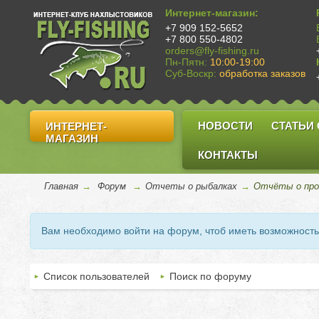
Интернет-магазин:
+7 909 152-5652
+7 800 550-4802
orders@fly-fishing.ru
Пн-Пятн:
10:00-19:00
Суб-Воскр:
обработка заказов
НОВОСТИ
СТАТЬИ
ИНТЕРНЕТ-
МАГАЗИН
КОНТАКТЫ
Главная
→
Форум
→
Отчеты о рыбалках
→
Отчёты о про
Вам необходимо войти на форум, чтоб иметь возможност
Список пользователей
Поиск по форуму