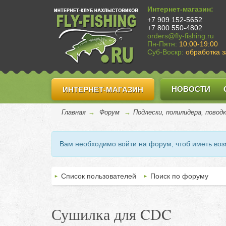
Интернет-магазин:
+7 909 152-5652
+7 800 550-4802
orders@fly-fishing.ru
Пн-Пятн:
10:00-19:00
Суб-Воскр:
обработка з
НОВОСТИ
ИНТЕРНЕТ-МАГАЗИН
Главная
→
Форум
→
Подлески, полилидера, повод
Вам необходимо войти на форум, чтоб иметь во
Список пользователей
Поиск по форуму
Сушилка для CDC