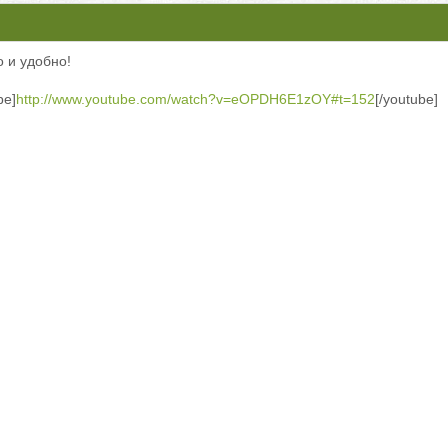
 и удобно!
be]
http://www.youtube.com/watch?v=eOPDH6E1zOY#t=152
[/youtube]