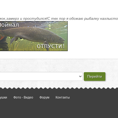
мок,замерз и простудился!С тех пор я обожаю рыбалку нахлысто
ушки
Фото - Видео
Форум
Контакты