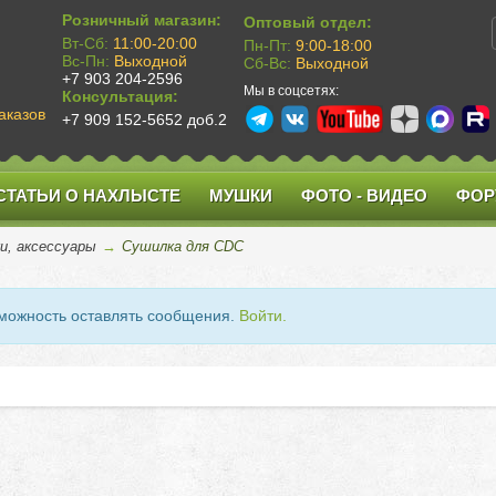
Розничный магазин:
Оптовый отдел:
Вт-Сб:
11:00-20:00
Пн-Пт:
9:00-18:00
Вс-Пн:
Выходной
Сб-Вс:
Выходной
+7 903 204-2596
Мы в соцсетях:
Консультация:
аказов
+7 909 152-5652 доб.2
СТАТЬИ О НАХЛЫСТЕ
МУШКИ
ФОТО - ВИДЕО
ФОР
ки, аксессуары
→
Сушилка для CDC
зможность оставлять сообщения.
Войти.