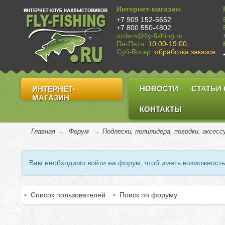
Интернет-магазин:
+7 909 152-5652
+7 800 550-4802
orders@fly-fishing.ru
Пн-Пятн:
10:00-19:00
Суб-Воскр:
обработка заказов
НОВОСТИ
СТАТЬИ
ИНТЕРНЕТ-
МАГАЗИН
КОНТАКТЫ
Главная
→
Форум
→
Подлески, полилидера, поводки, аксес
Вам необходимо войти на форум, чтоб иметь возможност
Список пользователей
Поиск по форуму