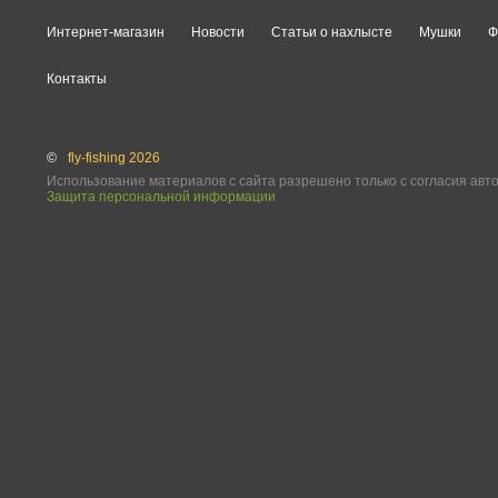
Интернет-магазин
Новости
Статьи о нахлысте
Мушки
Ф
Контакты
©
fly-fishing 2026
Использование материалов с сайта разрешено только с согласия авт
Защита персональной информации