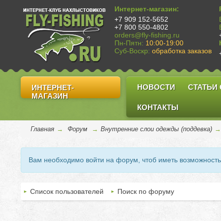
Интернет-магазин:
+7 909 152-5652
+7 800 550-4802
orders@fly-fishing.ru
Пн-Пятн:
10:00-19:00
Суб-Воскр:
обработка заказов
НОВОСТИ
СТАТЬИ
ИНТЕРНЕТ-
МАГАЗИН
КОНТАКТЫ
Главная
→
Форум
→
Внутренние слои одежды (поддевка)
→
Вам необходимо войти на форум, чтоб иметь возможност
Список пользователей
Поиск по форуму