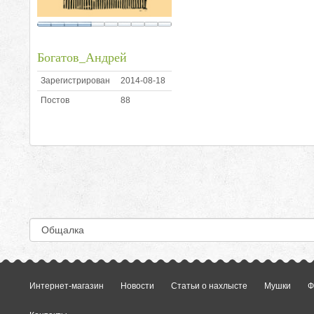
Богатов_Андрей
Зарегистрирован
2014-08-18
Постов
88
Интернет-магазин
Новости
Статьи о нахлысте
Мушки
Ф