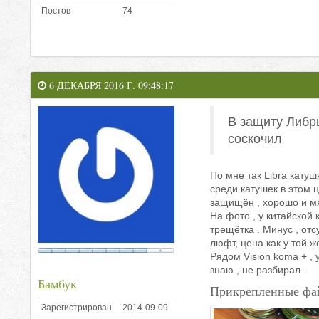
Постов
74
6 ДЕКАБРЯ 2016 Г. 09:48:17
В защиту Либр
соскочил
По мне так Libra катуш
среди катушек в этом 
защищён , хорошо и мяг
На фото , у китайской 
трещётка . Минус , от
люфт, цена как у той 
Рядом Vision koma + , 
знаю , не разбирал .
Бамбук
Прикрепленные фа
Зарегистрирован
2014-09-09