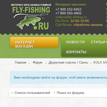
Интернет-магазин:
+7 909 152-5652
+7 800 550-4802
orders@fly-fishing.ru
Пн-Пятн:
10:00-19:00
Суб-Воскр:
обработка заказов
НОВОСТИ
СТАТЬИ
ИНТЕРНЕТ-
МАГАЗИН
КОНТАКТЫ
Главная
→
Форум
→
Двуручная снасть / Свичи
→
KOLA SAL
Вам необходимо войти на форум, чтоб иметь возможност
Список пользователей
Поиск по форуму