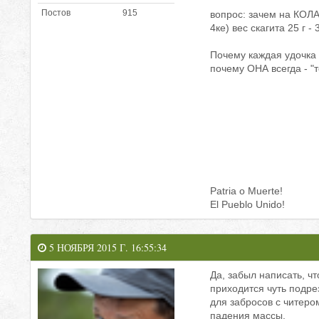
Постов
915
вопрос: зачем на КОЛА
4ке) вес скагита 25 г 
Почему каждая удочка
почему ОНА всегда - "
Patria o Muerte!
El Pueblo Unido!
5 НОЯБРЯ 2015 Г. 16:55:34
Да, забыл написать, ч
приходится чуть подре
для забросов с читером
падения массы.