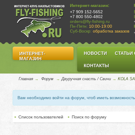
Интернет-магазин:
+7 909 152-5652
+7 800 550-4802
orders@fly-fishing.ru
Пн-Пятн:
10:00-19:00
Суб-Воскр:
обработка заказов
НОВОСТИ
СТАТЬИ
ИНТЕРНЕТ-
МАГАЗИН
КОНТАКТЫ
Главная
→
Форум
→
Двуручная снасть / Свичи
→
KOLA SAL
Вам необходимо войти на форум, чтоб иметь возможност
Список пользователей
Поиск по форуму