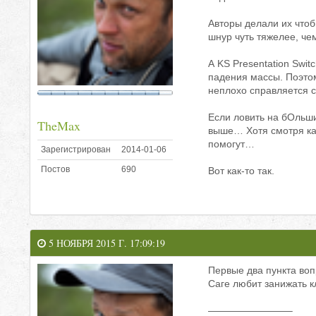
Авторы делали их чтоб
шнур чуть тяжелее, чем
А KS Presentation Swi
падения массы. Поэтом
неплохо справляется с
Если ловить на бОльши
TheMax
выше… Хотя смотря ка
помогут…
Зарегистрирован
2014-01-06
Постов
690
Вот как-то так.
5 НОЯБРЯ 2015 Г. 17:09:19
Первые два пункта вопр
Саге любит занижать 
————————–