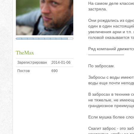
На самом деле классиф
застряла.
Они рождались из одно
один в один настоящий
увеличения арки и т.п
головой оказывается 
Ряд компаний движется
TheMax
————————–
Зарегистрирован
2014-01-06
По забросам.
Постов
690
Забросы с воды имеют 
воды еще почти непод
В забросах в технике 
не тяжелые, не имеющи
грандиозное преимуще
Если мушка более слож
Скагит заброс - это з