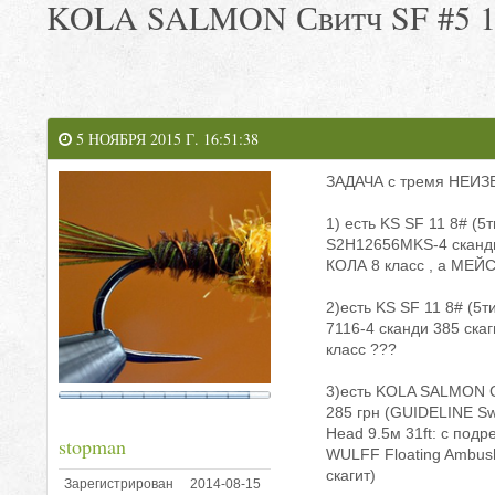
KOLA SALMON Свитч SF #5 11'0
5 НОЯБРЯ 2015 Г. 16:51:38
ЗАДАЧА с тремя НЕИ
1) есть KS SF 11 8# (5т
S2H12656MKS-4 сканди 
КОЛА 8 класс , а МЕЙС
2)есть KS SF 11 8# (5т
7116-4 сканди 385 скаг
класс ???
3)есть KOLA SALMON Св
285 грн (GUIDELINE Swi
Head 9.5м 31ft: с под
stopman
WULFF Floating Ambush
скагит)
Зарегистрирован
2014-08-15