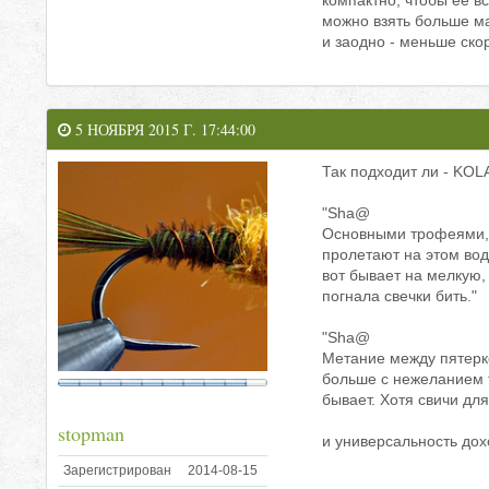
компактно, чтобы ее в
можно взять больше мас
и заодно - меньше ско
5 НОЯБРЯ 2015 Г. 17:44:00
Так подходит ли - KOL
"Sha@
Основными трофеями, 
пролетают на этом водо
вот бывает на мелкую,
погнала свечки бить."
"Sha@
Метание между пятерко
больше с нежеланием т
бывает. Хотя свичи дл
stopman
и универсальность дох
Зарегистрирован
2014-08-15