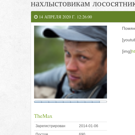
нахлыстовикам лососятни
14 АПРЕЛЯ 2020 Г. 12:26:00
Помяни
[youtu
[img]
h
TheMax
Зарегистрирован
2014-01-06
Постов
690