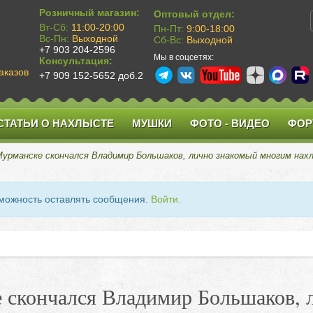
Розничный магазин:
Оптовый отдел:
Вт-Сб:
11:00-20:00
Пн-Пт:
9:00-18:00
Вс-Пн:
Выходной
Сб-Вс:
Выходной
+7 903 204-2596
Мы в соцсетях:
Консультация:
аказов
+7 909 152-5652 доб.2
СТАТЬИ О НАХЛЫСТЕ
МУШКИ
ФОТО - ВИДЕО
ФОР
 Мурманске скончался Владимир Большаков, лично знакомый многим на
зможность оставлять сообщения.
Войти.
е скончался Владимир Большаков,