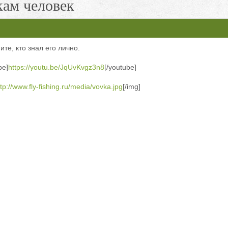
кам человек
те, кто знал его лично.
be]
https://youtu.be/JqUvKvgz3n8
[/youtube]
ttp://www.fly-fishing.ru/media/vovka.jpg
[/img]