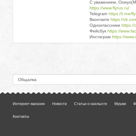
С уважением, Oswys(Mas
https://www.flyrus.ru/
Telegram
https://t.me/f
Вконтакте
https://vk.co
Одноклассники
https://
Фейсбук
https://www.f
Инстаграм
https://www.
Интернет-магазин
Новости
Статьи о нахлысте
Мушки
Ф
Контакты