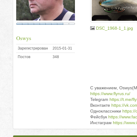
DSC_1968-1_1.jpg
Oswys
Зарегистрирован
2015-01-31
Постов
348
С уважением, Oswys(Mas
https://www.flyrus.ru/
Telegram
https://t.me/f
Вконтакте
https://vk.co
Одноклассники
https://
Фейсбук
https://www.f
Инстаграм
https://www.