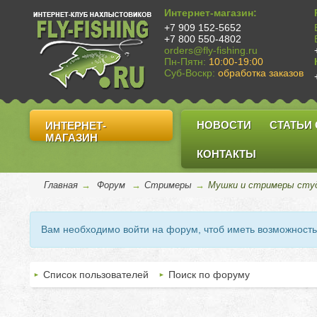
Интернет-магазин:
+7 909 152-5652
+7 800 550-4802
orders@fly-fishing.ru
Пн-Пятн:
10:00-19:00
Суб-Воскр:
обработка заказов
НОВОСТИ
СТАТЬИ
ИНТЕРНЕТ-
МАГАЗИН
КОНТАКТЫ
Главная
→
Форум
→
Стримеры
→
Мушки и стримеры студ
Вам необходимо войти на форум, чтоб иметь возможност
Список пользователей
Поиск по форуму