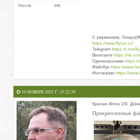
Постов
348
С уважением, Oswys(Mas
https://www.flyrus.ru/
Telegram
https://t.me/f
Вконтакте
https://vk.co
Одноклассники
https://
Фейсбук
https://www.f
Инстаграм
https://www.
10 НОЯБРЯ 2025 Г. 15:22:39
Крючок Ahrex 2/0. Дли
Прикрепленные фа