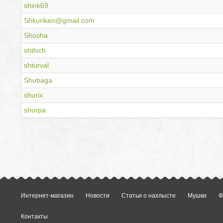
shink69
Shkuriken@gmail.com
Shosha
shtlvch
shturval
Shubaga
shurix
shurpa
Интернет-магазин
Новости
Статьи о нахлысте
Мушки
Ф
Контакты