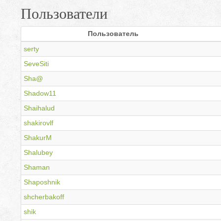
Пользователи
Пользователь
serty
SeveSiti
Sha@
Shadow11
Shaihalud
shakirovlf
ShakurM
Shalubey
Shaman
Shaposhnik
shcherbakoff
shik