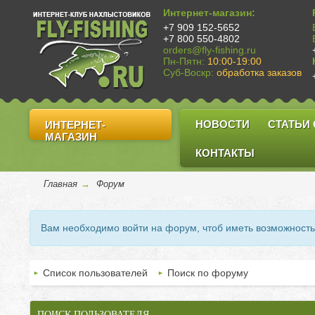
Интернет-магазин:
+7 909 152-5652
+7 800 550-4802
orders@fly-fishing.ru
Пн-Пятн:
10:00-19:00
Суб-Воскр:
обработка заказов
НОВОСТИ
СТАТЬИ
ИНТЕРНЕТ-
МАГАЗИН
КОНТАКТЫ
Главная
→
Форум
Вам необходимо войти на форум, чтоб иметь возможност
Список пользователей
Поиск по форуму
ПОИСК ПОЛЬЗОВАТЕЛЯ