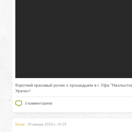
Короткий красивый ролик о прошедшем в г. Уфа "Нахлысто
Урала»!
0
комментариев
larisa
29 января 2020 г. 18:28