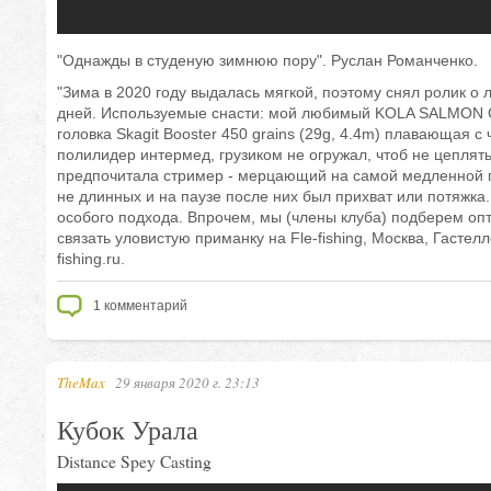
"Однажды в студеную зимнюю пору". Руслан Романченко.
"Зима в 2020 году выдалась мягкой, поэтому снял ролик о 
дней. Используемые снасти: мой любимый KOLA SALMON С
головка Skagit Booster 450 grains (29g, 4.4m) плавающая
полилидер интермед, грузиком не огружал, чтоб не цеплять
предпочитала стример - мерцающий на самой медленной п
не длинных и на паузе после них был прихват или потяжка
особого подхода. Впрочем, мы (члены клуба) подберем опт
связать уловистую приманку на Fle-fishing, Москва, Гастелл
fishing.ru.
1
комментарий
TheMax
29 января 2020 г. 23:13
Кубок Урала
Distance Spey Casting