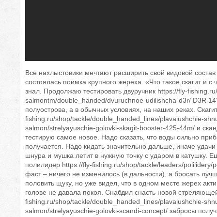
Все нахлыстовики мечтают расширить свой видовой состав
состоялась поимка крупного жереха. «Что такое скагит и с 
знал. Продолжаю тестировать двуручник https://fly-fishing.ru/
salmontm/double_handed/dvuruchnoe-udilishcha-d3r/ D3R 14”
полуострова, а в обычных условиях, на наших реках. Скагит h
fishing.ru/shop/tackle/double_handed_lines/plavaiushchie-shnu
salmon/strelyayuschie-golovki-skagit-booster-425-44m/ и ска
тестирую самое новое. Надо сказать, что воды сильно при
получается. Надо кидать значительно дальше, иначе удач
шнура и мушка летит в нужную точку с ударом в катушку. 
полилидер https://fly-fishing.ru/shop/tackle/leaders/polilidery
фаст – ничего не изменилось (в дальности), а бросать лучш
половить щуку, но уже видел, что в одном месте жерех акт
голове не давала покоя. Снабдил снасть новой стреляющей г
fishing.ru/shop/tackle/double_handed_lines/plavaiushchie-shnu
salmon/strelyayuschie-golovki-scandi-concept/ забросы пол