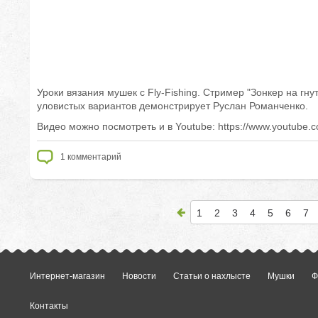
Уроки вязания мушек с Fly-Fishing. Стример "Зонкер на гн
уловистых вариантов демонстрирует Руслан Романченко.
Видео можно посмотреть и в Youtube: https://www.youtub
1
комментарий
1
2
3
4
5
6
7
Интернет-магазин
Новости
Статьи о нахлысте
Мушки
Ф
Контакты