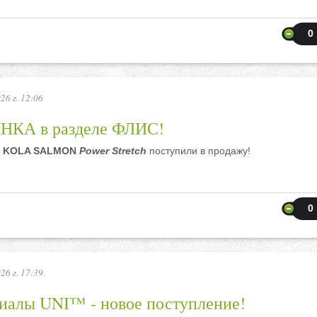
0
26 г. 12:06
КА в разделе ФЛИС!
и
KOLA SALMON
Power Stretch
поступили в продажу!
0
26 г. 17:39
иалы UNI™ - новое поступление!