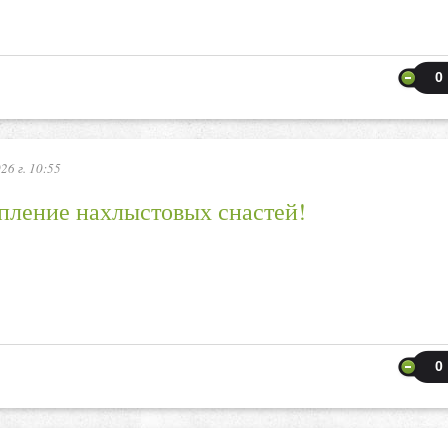
0
26 г. 10:55
пление нахлыстовых снастей!
0