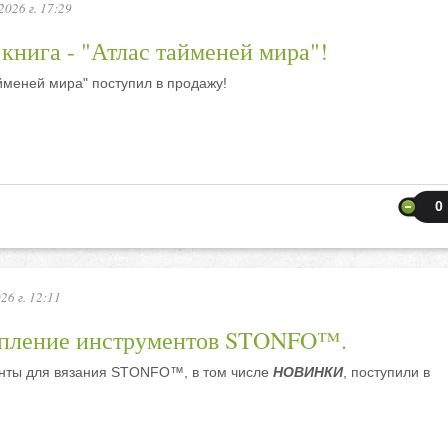
2026 г. 17:29
книга - "Атлас тайменей мира"!
йменей мира" поступил в продажу!
0
26 г. 12:11
пление инструментов STONFO™.
нты для вязания STONFO™, в том числе
НОВИНКИ
, поступили в