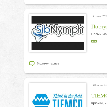
3 июля 202
Посту
Новый ма
0
комментариев
30 июня 20
TIEMC
Крючки, и