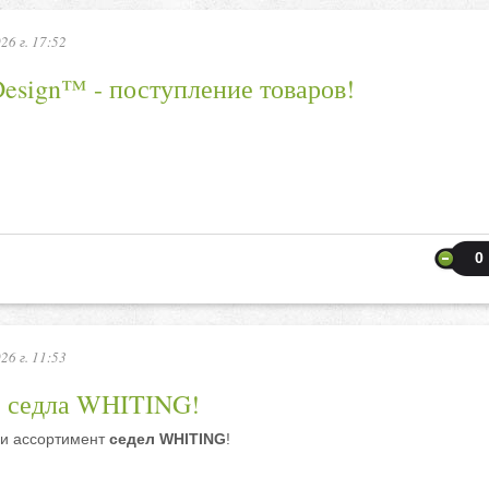
26 г. 17:52
esign™ - поступление товаров!
0
26 г. 11:53
 седла WHITING!
и ассортимент
седел WHITING
!