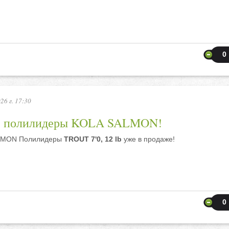
0
26 г. 17:30
е полилидеры KOLA SALMON!
LMON Полилидеры
TROUT 7'0, 12 lb
уже в продаже!
0