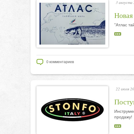
3 августа 
Новая 
"Атлас та
0
комментариев
22 июля 20
Посту
Инструме
продажу!