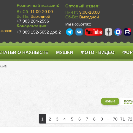
Розничный магазин:
Оптовый отдел:
Вт-Сб:
11:00-20:00
Пн-Пт:
9:00-18:00
Вс-Пн:
Выходной
Сб-Вс:
Выходной
+7 903 204-2596
Мы в соцсетях:
Консультация:
аказов
+7 909 152-5652 доб.2
СТАТЬИ О НАХЛЫСТЕ
МУШКИ
ФОТО - ВИДЕО
ФОР
зина
новые
попу
...
1
2
3
4
5
6
7
8
9
70
71
72