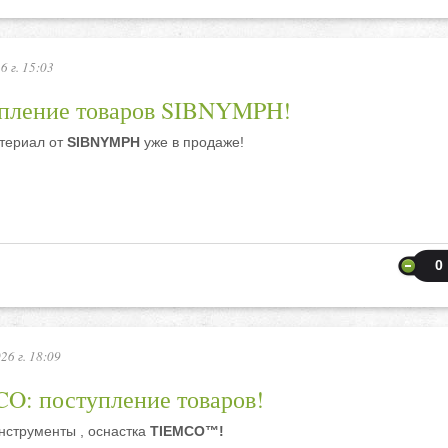
6 г. 15:03
пление товаров SIBNYMPH!
териал от
SIBNYMPH
уже в продаже!
0
26 г. 18:09
O: поступление товаров!
нструменты , оснастка
TIEMCO™!