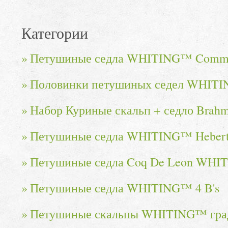
Категории
Петушиные седла WHITING™ Commer
Половинки петушиных седел WHITI
Набор Куриные скальп + седло Br
Петушиные седла WHITING™ Hebert
Петушиные седла Coq De Leon WHIT
Петушиные седла WHITING™ 4 B's
Петушиные скальпы WHITING™ гра