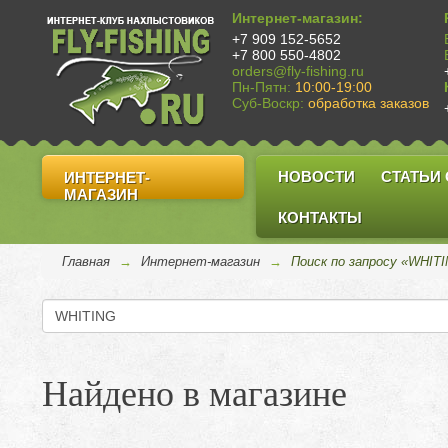
Интернет-магазин:
+7 909 152-5652
+7 800 550-4802
orders@fly-fishing.ru
Пн-Пятн:
10:00-19:00
Суб-Воскр:
обработка заказов
НОВОСТИ
СТАТЬИ
ИНТЕРНЕТ-
МАГАЗИН
КОНТАКТЫ
Главная
→
Интернет-магазин
→
Поиск по запросу «WHIT
Найдено в магазине