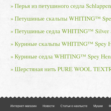
Перья из петушиного седла Schlap
Петушиные скальпы WHITING™ Sp
Петушиные седла WHITING™ Silver S
Куриные скальпы WHITING™ Spey H
Куриные седла WHITING™ Spey Hen 
Шерстяная нить PURE WOOL TEX
Интернет-магазин
Новости
Статьи о нахлысте
Мушки
Ф