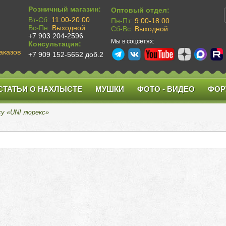
Розничный магазин:
Оптовый отдел:
Вт-Сб:
11:00-20:00
Пн-Пт:
9:00-18:00
Вс-Пн:
Выходной
Сб-Вс:
Выходной
+7 903 204-2596
Мы в соцсетях:
Консультация:
аказов
+7 909 152-5652 доб.2
СТАТЬИ О НАХЛЫСТЕ
МУШКИ
ФОТО - ВИДЕО
ФОР
су «UNI люрекс»