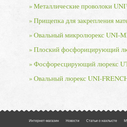
Металлические проволоки UNI
Прищепка для закрепления мат
Овальный микролюрекс UNI-
Плоский фосфорицирующий л
Фосфоресцирующий люрекс UT
Овальный люрекс UNI-FRENCH
Интернет-магазин
Новости
Статьи о нахлысте
М