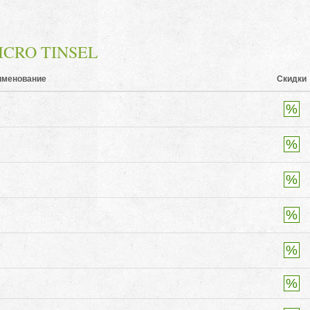
MICRO TINSEL
именование
Скидки