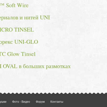
™ Soft Wire
ериалов и нитей UNI
MICRO TINSEL
юрекс UNI-GLO
C Glow Tinsel
 OVAL в больших размотках
ушки
Фото - Видео
Форум
Контакты