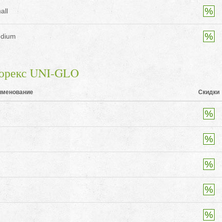
all
edium
юрекс UNI-GLO
именование
Скидки