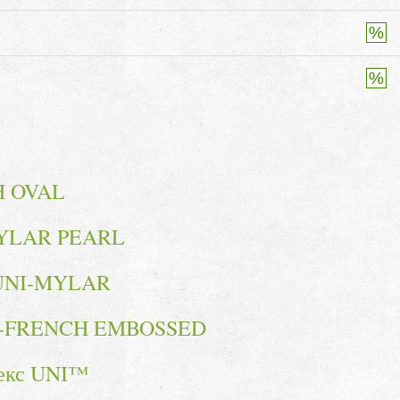
H OVAL
MYLAR PEARL
 UNI-MYLAR
NI-FRENCH EMBOSSED
рекс UNI™