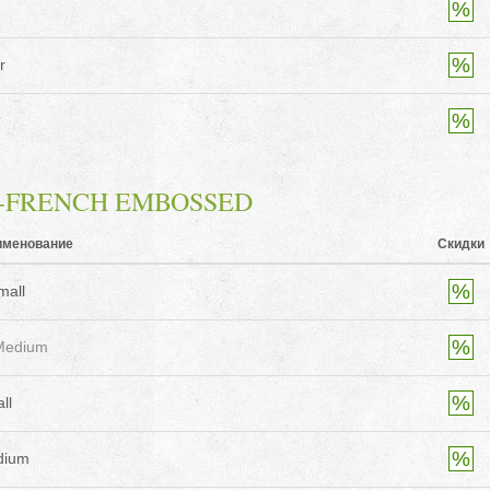
r
NI-FRENCH EMBOSSED
именование
Скидки
mall
Medium
ll
dium