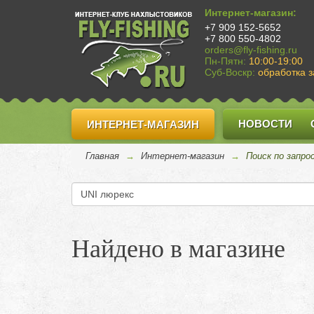
Интернет-магазин:
+7 909 152-5652
+7 800 550-4802
orders@fly-fishing.ru
Пн-Пятн:
10:00-19:00
Суб-Воскр:
обработка з
НОВОСТИ
ИНТЕРНЕТ-МАГАЗИН
Главная
→
Интернет-магазин
→
Поиск по запро
Найдено в магазине