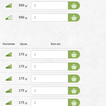
590
590
Наличие
Цена
Кол-во
175
175
175
175
175