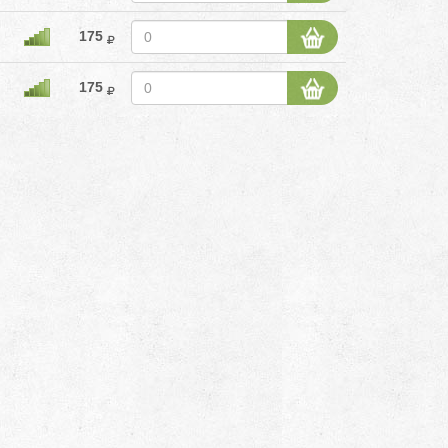
175
175