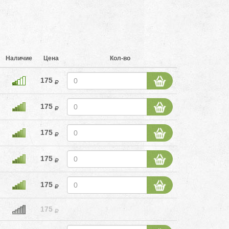
Наличие
Цена
Кол-во
175
175
175
175
175
175