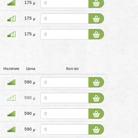
175
175
175
Наличие
Цена
Кол-во
590
590
590
590