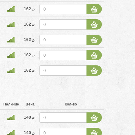
162
162
162
162
162
Наличие
Цена
Кол-во
140
140