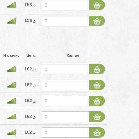
153
153
Наличие
Цена
Кол-во
162
162
162
162
162