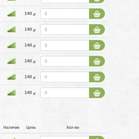
140
140
140
140
140
140
Наличие
Цена
Кол-во