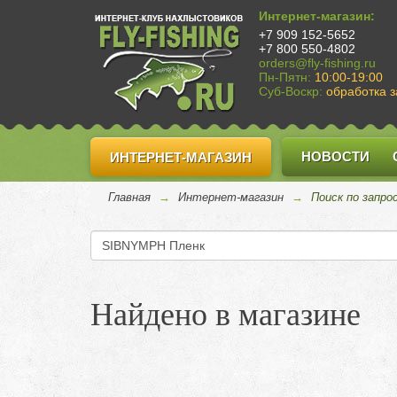
Интернет-магазин:
+7 909 152-5652
+7 800 550-4802
orders@fly-fishing.ru
Пн-Пятн:
10:00-19:00
Суб-Воскр:
обработка з
НОВОСТИ
ИНТЕРНЕТ-МАГАЗИН
Главная
→
Интернет-магазин
→
Поиск по запр
Найдено в магазине