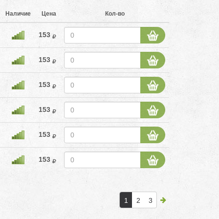
Наличие
Цена
Кол-во
153
153
153
153
153
153
1
2
3