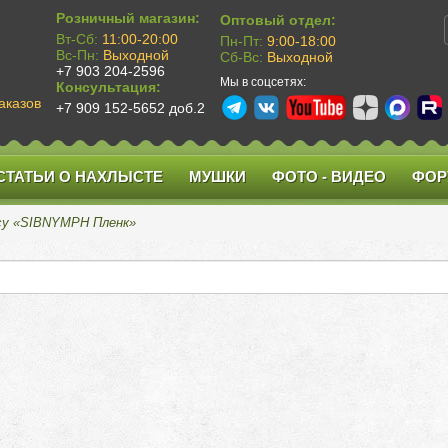
Розничный магазин:
Оптовый отдел:
Вт-Сб:
11:00-20:00
Пн-Пт:
9:00-18:00
Вс-Пн:
Выходной
Сб-Вс:
Выходной
+7 903 204-2596
Мы в соцсетях:
Консультация:
аказов
+7 909 152-5652 доб.2
СТАТЬИ О НАХЛЫСТЕ
МУШКИ
ФОТО - ВИДЕО
ФОР
осу «SIBNYMPH Пленк»