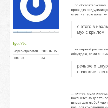
…по обстоятельствам. 
проводка под удилище 
ответ на твою попытку 
я этого в нахл
мух с крылом.
IgorVld
…не первый раз читаю 
Зарегистрирован
2015-07-15
обсуждаю, сами с ним
Постов
83
речь же о шнур
позволяет легк
…точнее: муха определ
нахлысте! За десять л
шнура для любой удочк
раз, для сохранения ч