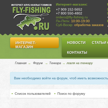
Интернет-магазин:
+7 909 152-5652
+7 800 550-4802
orders@fly-fishing.ru
Пн-Пятн:
10:00-19:00
Суб-Воскр:
обработка заказов
НОВОСТИ
СТАТЬИ
ИНТЕРНЕТ-
МАГАЗИН
КОНТАКТЫ
Главная
→
Форум
→
Тенкара
→
ловля на тенкару
Вам необходимо войти на форум, чтоб иметь возможност
Список пользователей
Поиск по форуму