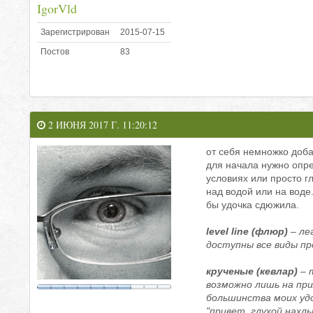
IgorVld
Зарегистрирован
2015-07-15
Постов
83
2 ИЮНЯ 2017 Г. 11:20:12
от себя немножко доба
для начала нужно опре
условиях или просто гл
над водой или на воде.
бы удочка сдюжила.
level line (флюр)
– ле
доступны все виды пр
крученые (кевлар)
– 
возможно лишь на при
большинства моих удо
"привет, глухой нахлы