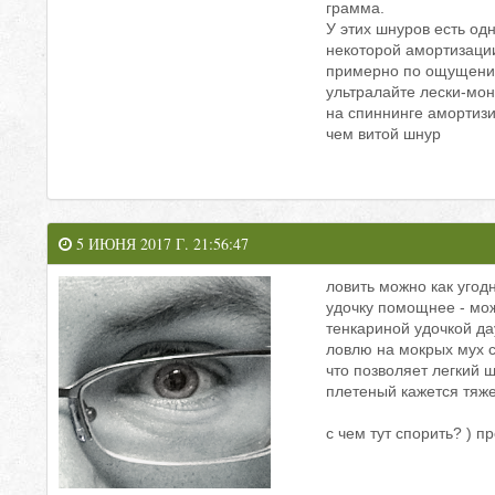
грамма.
У этих шнуров есть од
некоторой амортизации
примерно по ощущения
ультралайте лески-мон
на спиннинге амортизи
чем витой шнур
5 ИЮНЯ 2017 Г. 21:56:47
ловить можно как угодн
удочку помощнее - мож
тенкариной удочкой да
ловлю на мокрых мух с
что позволяет легкий 
плетеный кажется тя
с чем тут спорить? ) 