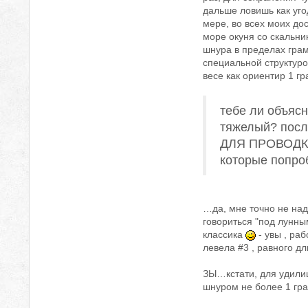
дальше ловишь как уго
мере, во всех моих до
море окуня со скальни
шнура в пределах гра
специальной структуро
весе как ориентир 1 г
тебе ли объясн
тяжелый? посл
ДЛЯ ПРОВОДКИ 
которые попро
…да, мне точно не над
говориться "под лунны
классика
- увы , раб
левела #3 , равного д
ЗЫ…кстати, для удилищ
шнуром не более 1 гр