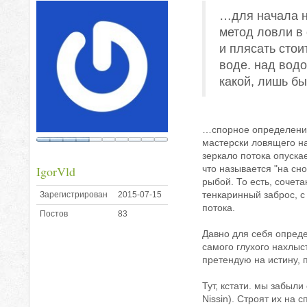
…для начала н
метод ловли в
и плясать стои
воде. над водо
какой, лишь б
…спорное определение 
мастерски ловящего на
зеркало потока опускае
IgorVld
что называется "на сн
рыбой. То есть, сочет
тенкаринный заброс, с
Зарегистрирован
2015-07-15
потока.
Постов
83
Давно для себя опреде
самого глухого нахлыс
претендую на истину, 
Тут, кстати. мы забыл
Nissin). Строят их на 