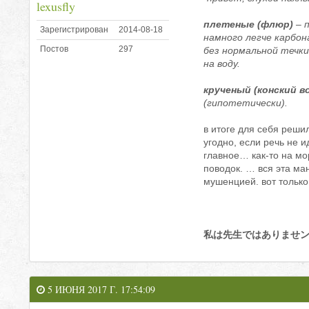
lexusfly
плетеные (флюр)
– п
Зарегистрирован
2014-08-18
намного легче карбон
Постов
297
без нормальной течки
на воду.
крученый (конский в
(гипотетически).
в итоге для себя реши
угодно, если речь не 
главное… как-то на мо
поводок. … вся эта ма
мушенцией. вот только
私は先生ではありませ
5 ИЮНЯ 2017 Г. 17:54:09