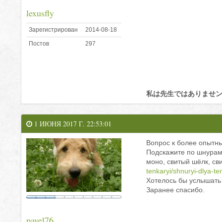
lexusfly
Зарегистрирован
2014-08-18
Постов
297
私は先生ではありませ
1 ИЮНЯ 2017 Г. 22:53:01
Вопрос к более опытн
Подскажите по шнурам
моно, свитый шёлк, св
tenkaryi/shnuryi-dlya-te
Хотелось бы услышать
Заранее спасибо.
pavel76