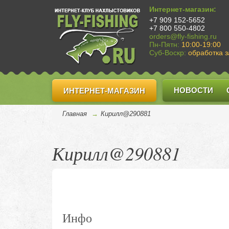
Интернет-магазин:
+7 909 152-5652
+7 800 550-4802
orders@fly-fishing.ru
Пн-Пятн:
10:00-19:00
Суб-Воскр:
обработка з
НОВОСТИ
ИНТЕРНЕТ-МАГАЗИН
Главная
→
Кирилл@290881
Кирилл@290881
Инфо