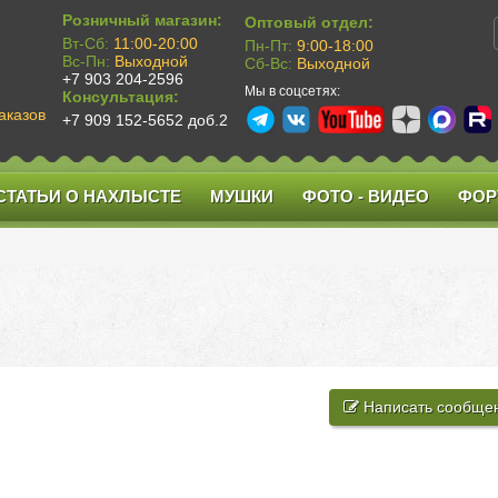
Розничный магазин:
Оптовый отдел:
Вт-Сб:
11:00-20:00
Пн-Пт:
9:00-18:00
Вс-Пн:
Выходной
Сб-Вс:
Выходной
+7 903 204-2596
Мы в соцсетях:
Консультация:
аказов
+7 909 152-5652 доб.2
СТАТЬИ О НАХЛЫСТЕ
МУШКИ
ФОТО - ВИДЕО
ФОР
Написать сообще