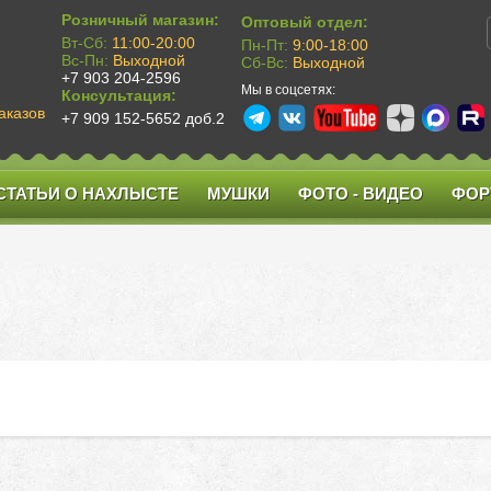
Розничный магазин:
Оптовый отдел:
Вт-Сб:
11:00-20:00
Пн-Пт:
9:00-18:00
Вс-Пн:
Выходной
Сб-Вс:
Выходной
+7 903 204-2596
Мы в соцсетях:
Консультация:
аказов
+7 909 152-5652 доб.2
СТАТЬИ О НАХЛЫСТЕ
МУШКИ
ФОТО - ВИДЕО
ФОР