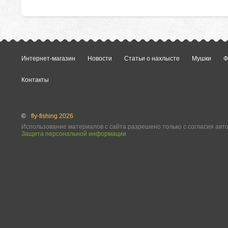
Интернет-магазин
Новости
Статьи о нахлысте
Мушки
Ф
Контакты
©
fly-fishing 2026
Использование материалов с сайта разрешено только с согласия авт
Защита персональной информации