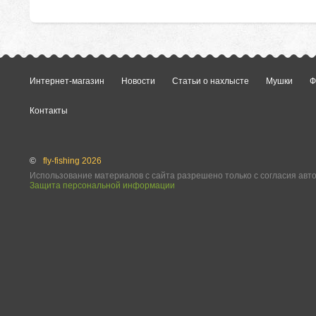
Интернет-магазин
Новости
Статьи о нахлысте
Мушки
Ф
Контакты
©
fly-fishing 2026
Использование материалов с сайта разрешено только с согласия авт
Защита персональной информации