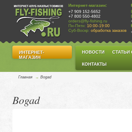
Интернет-магазин:
+7 909 152-5652
+7 800 550-4802
orders@fly-fishing.ru
Пн-Пятн:
10:00-19:00
Суб-Воскр:
обработка заказов
НОВОСТИ
СТАТЬИ
ИНТЕРНЕТ-
МАГАЗИН
КОНТАКТЫ
Главная
→
Bogad
Bogad