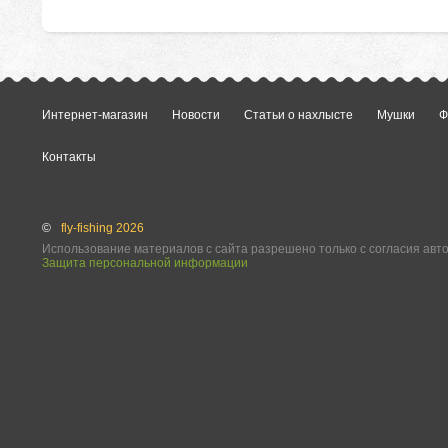
Интернет-магазин
Новости
Статьи о нахлысте
Мушки
Ф
Контакты
©
fly-fishing 2026
Использование материалов с сайта разрешено только с согласия авт
Защита персональной информации