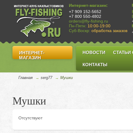
Интернет-магазин:
+7 909 152-5652
+7 800 550-4802
orders@fly-fishing.ru
Пн-Пятн:
10:00-19:00
Суб-Воскр:
обработка заказов
НОВОСТИ
СТАТЬИ
ИНТЕРНЕТ-
МАГАЗИН
КОНТАКТЫ
Главная
→
serg77
→
Мушки
Мушки
Отсутствуют