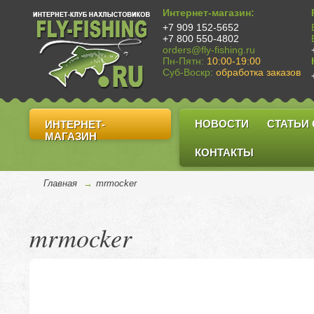
Интернет-магазин:
+7 909 152-5652
+7 800 550-4802
orders@fly-fishing.ru
Пн-Пятн:
10:00-19:00
Суб-Воскр:
обработка заказов
НОВОСТИ
СТАТЬИ
ИНТЕРНЕТ-
МАГАЗИН
КОНТАКТЫ
Главная
→
mrmocker
mrmocker