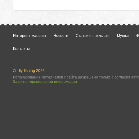
Интернет-магазин
Новости
Статьи о нахлысте
Мушки
Ф
Контакты
©
fly-fishing 2026
Использование материалов с сайта разрешено только с согласия авт
Защита персональной информации