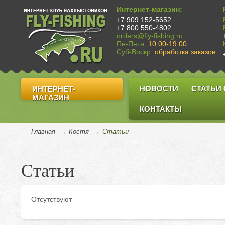
Интернет-магазин:
+7 909 152-5652
+7 800 550-4802
orders@fly-fishing.ru
Пн-Пятн:
10:00-19:00
Суб-Воскр:
обработка заказов
НОВОСТИ
СТАТЬИ
ИНТЕРНЕТ-
МАГАЗИН
КОНТАКТЫ
Главная
→
Костя
→
Cтатьи
Статьи
Отсутствуют