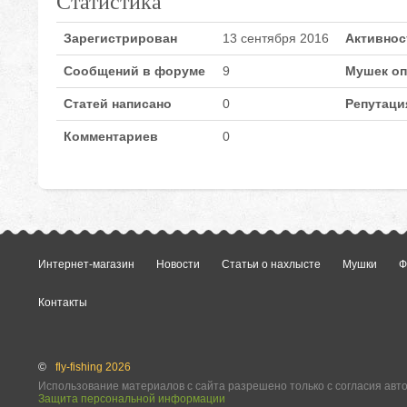
Статистика
Зарегистрирован
13 сентября 2016
Активнос
Сообщений в форуме
9
Мушек оп
Статей написано
0
Репутаци
Комментариев
0
Интернет-магазин
Новости
Статьи о нахлысте
Мушки
Ф
Контакты
©
fly-fishing 2026
Использование материалов с сайта разрешено только с согласия авт
Защита персональной информации