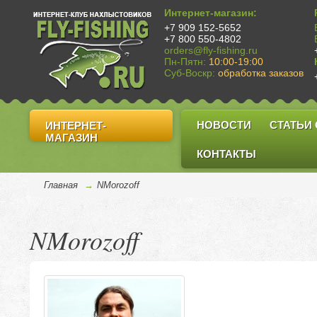
Интернет-магазин:
+7 909 152-5652
+7 800 550-4802
orders@fly-fishing.ru
Пн-Пятн:
10:00-19:00
Суб-Воскр:
обработка заказов
НОВОСТИ
СТАТЬИ
ИНТЕРНЕТ-
МАГАЗИН
КОНТАКТЫ
Главная
→
NMorozoff
NMorozoff