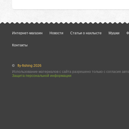
Интернет-магазин
Новости
Статьи о нахлысте
Мушки
Ф
Контакты
©
fly-fishing 2026
Использование материалов с сайта разрешено только с согласия авт
Защита персональной информации