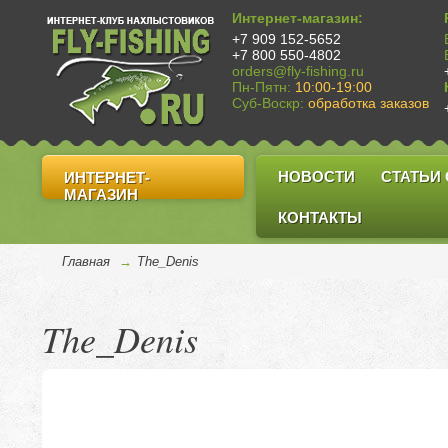
Интернет-магазин:
+7 909 152-5652
+7 800 550-4802
orders@fly-fishing.ru
Пн-Пятн:
10:00-19:00
Суб-Воскр:
обработка заказов
НОВОСТИ
СТАТЬИ
ИНТЕРНЕТ-
МАГАЗИН
КОНТАКТЫ
Главная
→
The_Denis
The_Denis