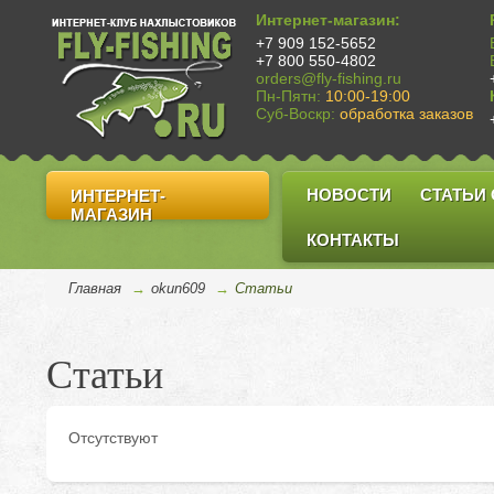
Интернет-магазин:
+7 909 152-5652
+7 800 550-4802
orders@fly-fishing.ru
Пн-Пятн:
10:00-19:00
Суб-Воскр:
обработка заказов
НОВОСТИ
СТАТЬИ
ИНТЕРНЕТ-
МАГАЗИН
КОНТАКТЫ
Главная
→
okun609
→
Cтатьи
Статьи
Отсутствуют