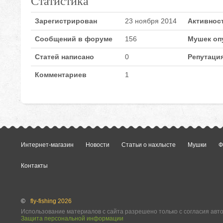
Статистика
Зарегистрирован
23 ноября 2014
Активнос
Сообщений в форуме
156
Мушек оп
Статей написано
0
Репутаци
Комментариев
1
Интернет-магазин
Новости
Статьи о нахлысте
Мушки
Ф
Контакты
©
fly-fishing 2026
Использование материалов с сайта разрешено только с согласия авт
Защита персональной информации