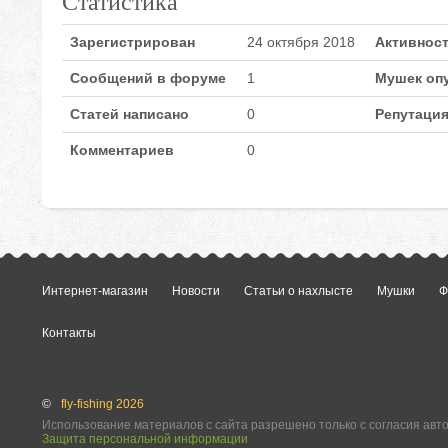
Статистика
Зарегистрирован
24 октября 2018
Активнос
Сообщений в форуме
1
Мушек оп
Статей написано
0
Репутаци
Комментариев
0
Интернет-магазин
Новости
Статьи о нахлысте
Мушки
Ф
Контакты
©
fly-fishing 2026
Использование материалов с сайта разрешено только с согласия авт
Защита персональной информации