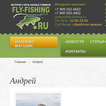
Интернет-магазин:
+7 909 152-5652
+7 800 550-4802
orders@fly-fishing.ru
Пн-Пятн:
10:00-19:00
Суб-Воскр:
обработка заказов
НОВОСТИ
СТАТЬИ
ИНТЕРНЕТ-
МАГАЗИН
КОНТАКТЫ
Главная
→
Андрей
Андрей