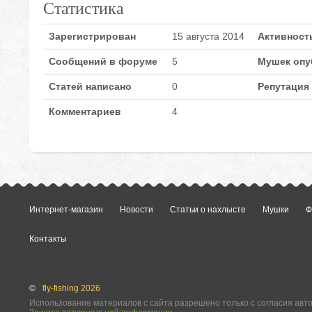
Статистика
Зарегистрирован
15 августа 2014
Активност
Сообщений в форуме
5
Мушек опу
Статей написано
0
Репутация
Комментариев
4
Интернет-магазин
Новости
Статьи о нахлысте
Мушки
Ф
Контакты
©
fly-fishing 2026
Использование материалов с сайта разрешено только с согласия авт