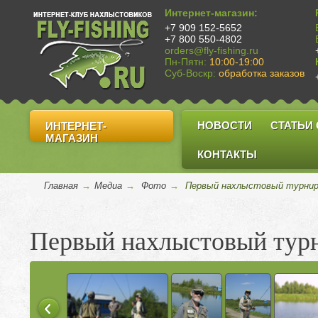
Интернет-магазин:
+7 909 152-5652
+7 800 550-4802
orders@fly-fishing.ru
Пн-Пятн:
10:00-19:00
Суб-Воскр:
обработка заказов
НОВОСТИ
СТАТЬИ
ИНТЕРНЕТ-
МАГАЗИН
КОНТАКТЫ
Главная
→
Медиа
→
Фото
→
Первый нахлыстовый турнир,
Первый нахлыстовый турн