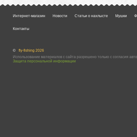
Интернет-магазин
Новости
Статьи о нахлысте
Мушки
Ф
Контакты
©
fly-fishing 2026
Использование материалов с сайта разрешено только с согласия авт
Защита персональной информации