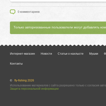
0
комментариев
Только авторизованные пользователи могут добавлять ко
Интернет-магазин
Новости
Статьи о нахлысте
Мушки
Ф
Контакты
©
fly-fishing 2026
Использование материалов с сайта разрешено только с согласия авт
Защита персональной информации