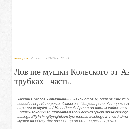
комарик
7 февраля 2026 г. 12:21
Ловчие мушки Кольского от А
трубках 1часть.
Андрей Соколов - опытнейший нахлыстовик, один из тех кт
лососёвых рыб на реках Кольского Полуострова. Автор мног
https://sokolflyfish.ru/ На сайте Андрея и на нашем сайте 
: https://sokolflyfish.ru/eto-interesno/19-ulovistye-mushki-kolskogo h
fishing.ru/flyfishing/tying/ulovistyie-mushki-kolskogo-2-chas
мушек на сёмгу для разного времени и на разных реках.