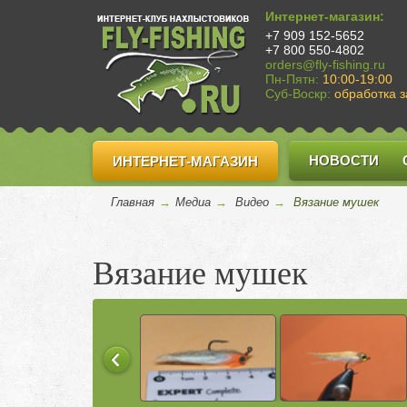
Интернет-магазин:
+7 909 152-5652
+7 800 550-4802
orders@fly-fishing.ru
Пн-Пятн:
10:00-19:00
Суб-Воскр:
обработка з
НОВОСТИ
ИНТЕРНЕТ-МАГАЗИН
Главная
→
Медиа
→
Видео
→
Вязание мушек
Вязание мушек