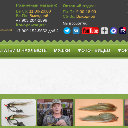
Розничный магазин:
Оптовый отдел:
Вт-Сб:
11:00-20:00
Пн-Пт:
9:00-18:00
Вс-Пн:
Выходной
Сб-Вс:
Выходной
+7 903 204-2596
Мы в соцсетях:
Консультация:
аказов
+7 909 152-5652 доб.2
СТАТЬИ О НАХЛЫСТЕ
МУШКИ
ФОТО - ВИДЕО
ФОР