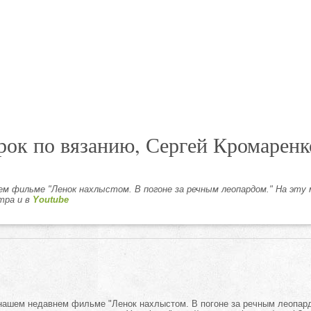
урок по вязанию, Сергей Кромаренк
нем фильме "Ленок нахлыстом. В погоне за речным леопардом." На эту
тра и в
Youtube
 нашем недавнем фильме "Ленок нахлыстом. В погоне за речным леопар