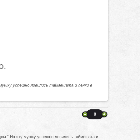
о.
 мушку успешно ловились таймешата и ленки в
0
дом." На эту мушку успешно ловились таймешата и