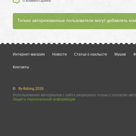
0
комментариев
Только авторизованные пользователи могут добавлять ко
Интернет-магазин
Новости
Статьи о нахлысте
Мушки
Ф
Контакты
©
fly-fishing 2026
Использование материалов с сайта разрешено только с согласия авт
Защита персональной информации