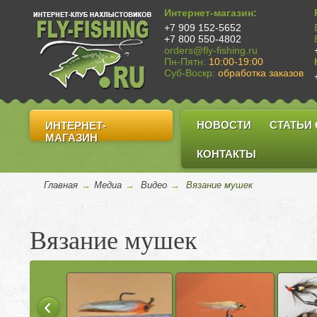
Интернет-магазин:
+7 909 152-5652
+7 800 550-4802
orders@fly-fishing.ru
Пн-Пятн:
10:00-19:00
Суб-Воскр:
обработка заказов
НОВОСТИ
СТАТЬИ
ИНТЕРНЕТ-
МАГАЗИН
КОНТАКТЫ
Главная
→
Медиа
→
Видео
→
Вязание мушек
Вязание мушек