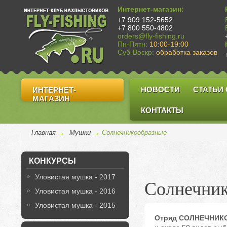
Интернет-магазин:
+7 909 152-5652
+7 800 550-4802
orders@fly-fishing.ru
Пн-Пятн:
10:00-19:00
Суб-Воскр:
обработка заказов
НОВОСТИ
СТАТЬИ
ИНТЕРНЕТ-
МАГАЗИН
КОНТАКТЫ
Главная
→
Мушки
→ Солнечникообразные
КОНКУРСЫ
Уловистая мушка - 2017
Солнечник
Уловистая мушка - 2016
Уловистая мушка - 2015
Отряд СОЛНЕЧНИКО