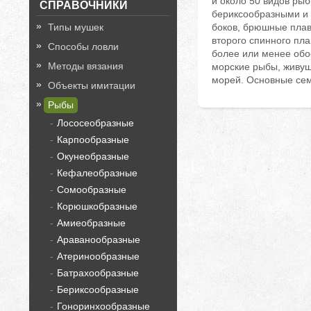
и около 50 видов ры
СПРАВОЧНИКИ
бериксообразными и 
Типы мушек
боков, брюшные плав
второго спинного пла
Способы ловли
более или менее обо
Методы вязания
морские рыбы, живущ
морей. Основные сем
Объекты имитации
Рыбы
Лососеобразные
Карпообразные
Окунеобразные
Кефалеобразные
Сомообразные
Корюшкобразные
Амиеобразные
Араванообразные
Атеринообразные
Батрахообразные
Бериксообразные
Гоноринхообразные