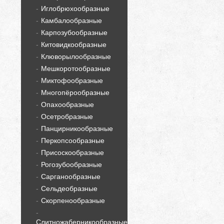
Иглобрюхообразные
Камбалообразные
Карпозубообразные
Китовидкообразные
Клюворылообразные
Мешкоротообразные
Миктофообразные
Многопёрообразные
Опахообразные
Осетробразные
Панцирникообразные
Перкопсообразные
Присоскообразные
Рогозубообразные
Сарганообразные
Сельдеобразные
Скорпенообразные
Слитножаберникообразные