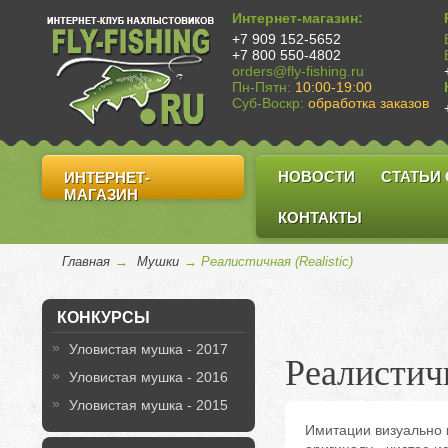
Интернет-магазин:
+7 909 152-5652
+7 800 550-4802
orders@fly-fishing.ru
Пн-Пятн:
10:00-19:00
Суб-Воскр:
обработка заказов
НОВОСТИ
СТАТЬИ
ИНТЕРНЕТ-
МАГАЗИН
КОНТАКТЫ
Главная
→
Мушки
→ Реалистичная (Realistic)
КОНКУРСЫ
Уловистая мушка - 2017
Реалистичн
Уловистая мушка - 2016
Уловистая мушка - 2015
Имитации визуально 