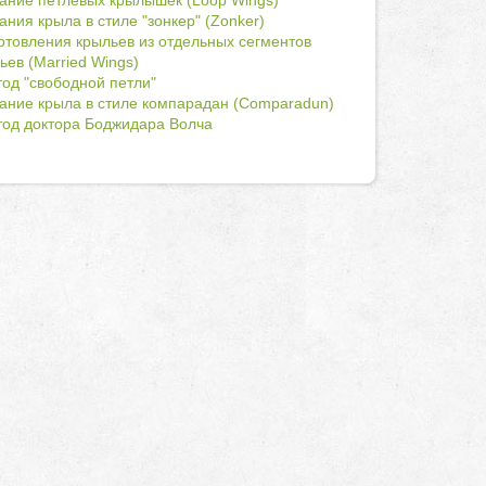
ание петлевых крылышек (Loop Wings)
ания крыла в стиле "зонкер" (Zonker)
отовления крыльев из отдельных сегментов
ьев (Married Wings)
од "свободной петли"
ание крыла в стиле компарадан (Comparadun)
од доктора Боджидара Волча