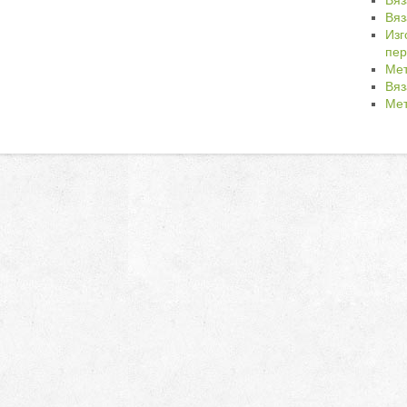
Вяз
Вяз
Изг
пер
Мет
Вяз
Мет