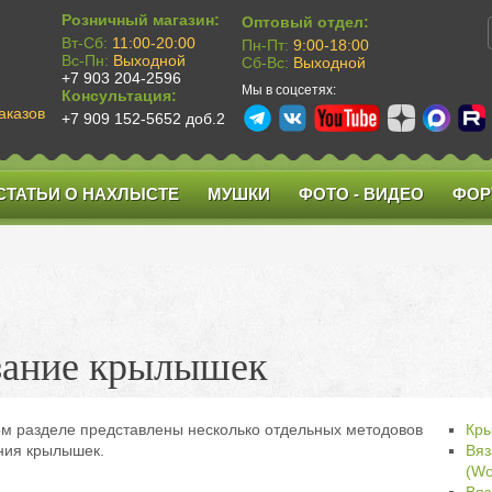
Розничный магазин:
Оптовый отдел:
Вт-Сб:
11:00-20:00
Пн-Пт:
9:00-18:00
Вс-Пн:
Выходной
Сб-Вс:
Выходной
+7 903 204-2596
Мы в соцсетях:
Консультация:
аказов
+7 909 152-5652 доб.2
СТАТЬИ О НАХЛЫСТЕ
МУШКИ
ФОТО - ВИДЕО
ФОР
зание крылышек
ом разделе представлены несколько отдельных методовов
Кры
ния крылышек.
Вяз
(Wo