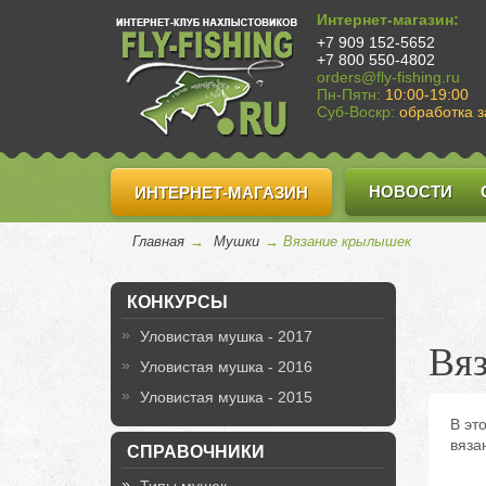
Интернет-магазин:
+7 909 152-5652
+7 800 550-4802
orders@fly-fishing.ru
Пн-Пятн:
10:00-19:00
Суб-Воскр:
обработка з
НОВОСТИ
ИНТЕРНЕТ-МАГАЗИН
Главная
→
Мушки
→ Вязание крылышек
КОНКУРСЫ
Уловистая мушка - 2017
Вя
Уловистая мушка - 2016
Уловистая мушка - 2015
В эт
вяза
СПРАВОЧНИКИ