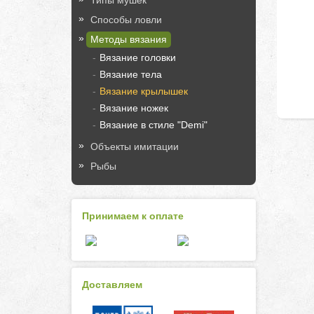
Типы мушек
Способы ловли
Методы вязания
Вязание головки
Вязание тела
Вязание крылышек
Вязание ножек
Вязание в стиле "Demi"
Объекты имитации
Рыбы
Принимаем к оплате
Доставляем