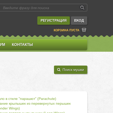
РЕГИСТРАЦИЯ
ВХОД
КОРЗИНА ПУСТА
УМ
КОНТАКТЫ
Поиск мушки
ло в стиле "парашют" (Parachute)
ание крылышек из перевернутых перышек
nder Wings)