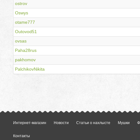
ostrov
Oswys
otame777
Outovod51
ovsas
Paha28rus
pakhomov
PalchikovNikita
Интернет-магазин
Новости
Статьи о нахлысте
Мушки
Ф
Контакты