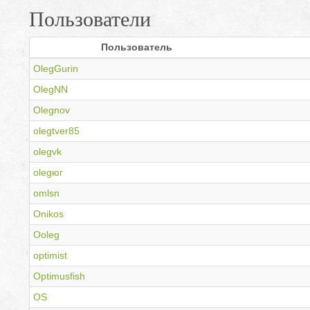
Пользователи
Пользователь
OlegGurin
OlegNN
Olegnov
olegtver85
olegvk
olegюг
omlsn
Onikos
Ooleg
optimist
Optimusfish
OS