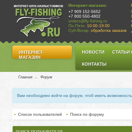
Интернет-магазин:
+7 909 152-5652
+7 800 550-4802
orders@fly-fishing.ru
Пн-Пятн:
10:00-19:00
Суб-Воскр:
обработка заказов
НОВОСТИ
СТАТЬИ
ИНТЕРНЕТ-
МАГАЗИН
КОНТАКТЫ
Главная
→
Форум
Вам необходимо войти на форум, чтоб иметь возможност
Список пользователей
Поиск по форуму
ПОИСК ПОЛЬЗОВАТЕЛЯ